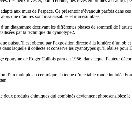
s, des lieux rêvés et, pour certains, des rêves empruntés à d’autres pe
 adapté aux murs de l’espace. Ce présentoir s’évanouit parfois dans ces
 alors que d’autres sont insaisissables et immesurables.
s d’un diagramme décrivant les différentes phases de sommeil de l’artiste
llisées par la technique du cyanotype2.
e puisqu’il est obtenu par l’exposition directe à la lumière d’un obje
 dans laquelle il collecte et conserve les cyanotypes qu’il réalise pour 
vrage éponyme de Roger Caillois paru en 1956, dans lequel l’auteur décorti
 d’un multiple en céramique, la tenue d’une table ronde intitulée Formul
tan.
deux produits chimiques qui combinés deviennent photosensibles: le ci