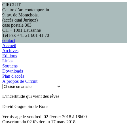
CIRCUIT
Centre d’art contemporain
9, av. de Montchoisi
(accès quai Jurigoz)
case postale 303
CH – 1001 Lausanne
Tel Fax +41 21 601 41 70
contact
Accueil
Archives
Editions
Links
Soutiens
Downloads
Plan d'accès
A propos de Circuit
L’incertitude qui vient des rêves
David Gagnebin-de Bons
Vernissage le vendredi 02 février 2018 à 18h00
Ouverture du 02 février au 17 mars 2018