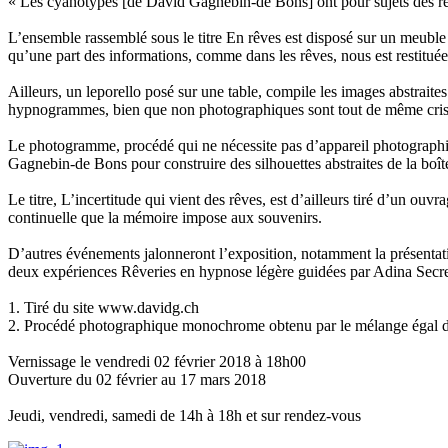
« Les cyanotypes [de David Gagnebin-de Bons] ont pour sujets des rêve
L’ensemble rassemblé sous le titre En rêves est disposé sur un meuble
qu’une part des informations, comme dans les rêves, nous est restituée
Ailleurs, un leporello posé sur une table, compile les images abstraite
hypnogrammes, bien que non photographiques sont tout de même crista
Le photogramme, procédé qui ne nécessite pas d’appareil photographiqu
Gagnebin-de Bons pour construire des silhouettes abstraites de la boîte
Le titre, L’incertitude qui vient des rêves, est d’ailleurs tiré d’un ou
continuelle que la mémoire impose aux souvenirs.
D’autres événements jalonneront l’exposition, notamment la présentation
deux expériences Rêveries en hypnose légère guidées par Adina Secre
1. Tiré du site www.davidg.ch
2. Procédé photographique monochrome obtenu par le mélange égal de 
Vernissage le vendredi 02 février 2018 à 18h00
Ouverture du 02 février au 17 mars 2018
Jeudi, vendredi, samedi de 14h à 18h et sur rendez-vous