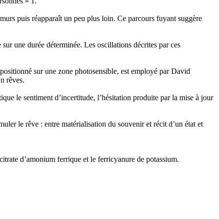
rsonnes » 1.
 murs puis réapparaît un peu plus loin. Ce parcours fuyant suggère
 sur une durée déterminée. Les oscillations décrites par ces
t positionné sur une zone photosensible, est employé par David
En rêves.
que le sentiment d’incertitude, l’hésitation produite par la mise à jour
er le rêve : entre matérialisation du souvenir et récit d’un état et
trate d’amonium ferrique et le ferricyanure de potassium.