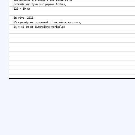
procédé Van Dyke sur papier Arches,
120 × 80 cm
En rêve, 2011-
55 cyanotypes provenant d’une série en cours,
54 × 45 cm et dimensions variables