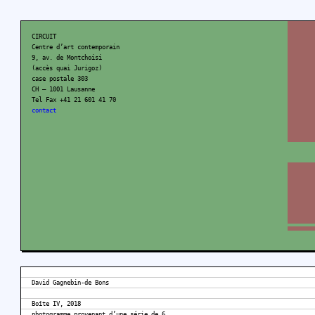
CIRCUIT
Centre d’art contemporain
9, av. de Montchoisi
(accès quai Jurigoz)
case postale 303
CH – 1001 Lausanne
Tel Fax +41 21 601 41 70
contact
David Gagnebin-de Bons
Boîte IV, 2018
photogramme provenant d’une série de 6,