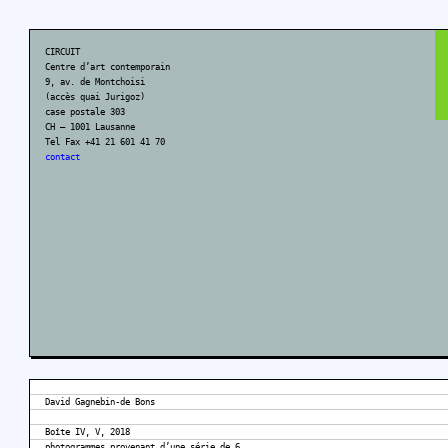
CIRCUIT
Centre d’art contemporain
9, av. de Montchoisi
(accès quai Jurigoz)
case postale 303
CH – 1001 Lausanne
Tel Fax +41 21 601 41 70
contact
David Gagnebin-de Bons
Boîte IV, V, 2018
photogrammes provenant d’une série de 6,