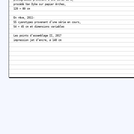
procédé Van Dyke sur papier Arches,
120 × 80 cm
En rêve, 2011-
55 cyanotypes provenant d’une série en cours,
54 × 45 cm et dimensions variables
Les points d’assemblage II, 2017
impression jet d’encre, ø 140 cm