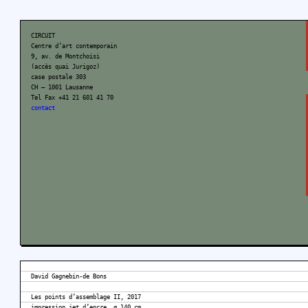
CIRCUIT
Centre d’art contemporain
9, av. de Montchoisi
(accès quai Jurigoz)
case postale 303
CH – 1001 Lausanne
Tel Fax +41 21 601 41 70
contact
David Gagnebin-de Bons
Les points d’assemblage II, 2017
impression jet d’encre, ø 140 cm