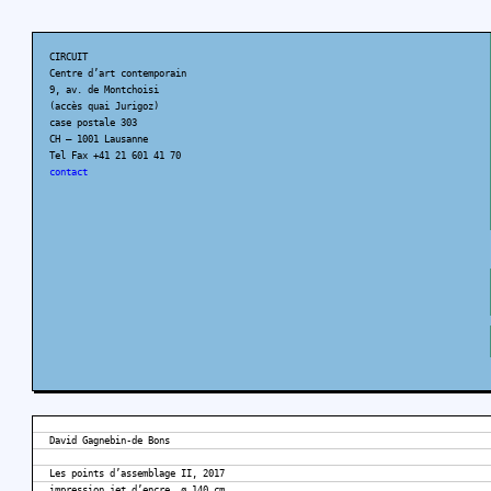
CIRCUIT
Centre d’art contemporain
9, av. de Montchoisi
(accès quai Jurigoz)
case postale 303
CH – 1001 Lausanne
Tel Fax +41 21 601 41 70
contact
David Gagnebin-de Bons
Les points d’assemblage II, 2017
impression jet d’encre, ø 140 cm