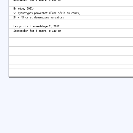
En rêve, 2011-
55 cyanotypes provenant d’une série en cours,
54 × 45 cm et dimensions variables
Les points d’assemblage I, 2017
impression jet d’encre, ø 140 cm