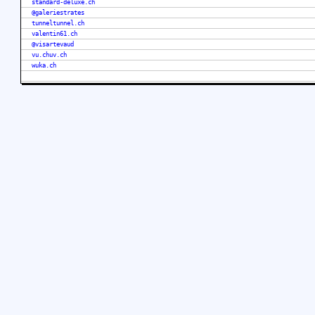
standard-deluxe.ch
@galeriestrates
tunneltunnel.ch
valentin61.ch
@visartevaud
vu.chuv.ch
wuka.ch