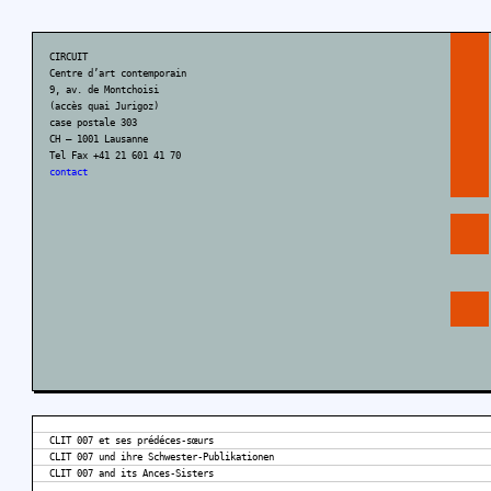
CIRCUIT
Centre d’art contemporain
9, av. de Montchoisi
(accès quai Jurigoz)
case postale 303
CH – 1001 Lausanne
Tel Fax +41 21 601 41 70
contact
CLIT 007 et ses prédéces-sœurs
CLIT 007 und ihre Schwester-Publikationen
CLIT 007 and its Ances-Sisters