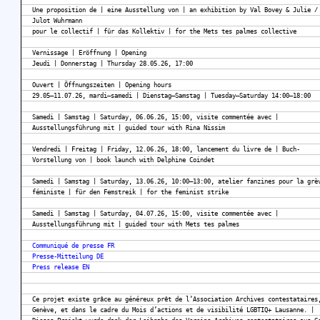
Une proposition de | eine Ausstellung von | an exhibition by Val Bovey & Julie /
Julot Wuhrmann
pour le collectif | für das Kollektiv | for the Mets tes palmes collective
Vernissage | Eröffnung | Opening
Jeudi | Donnerstag | Thursday 28.05.26, 17:00
Ouvert | Öffnungszeiten | Opening hours
29.05–11.07.26, mardi–samedi | Dienstag–Samstag | Tuesday–Saturday 14:00–18:00
Samedi | Samstag | Saturday, 06.06.26, 15:00, visite commentée avec |
Ausstellungsführung mit | guided tour with Rina Nissim
Vendredi | Freitag | Friday, 12.06.26, 18:00, lancement du livre de | Buch-
Vorstellung von | book launch with Delphine Coindet
Samedi | Samstag | Saturday, 13.06.26, 10:00–13:00, atelier fanzines pour la grè
féministe | für den Femstreik | for the feminist strike
Samedi | Samstag | Saturday, 04.07.26, 15:00, visite commentée avec |
Ausstellungsführung mit | guided tour with Mets tes palmes
Communiqué de presse FR
Presse-Mitteilung DE
Press release EN
Ce projet existe grâce au généreux prêt de l’Association Archives contestataires
Genève, et dans le cadre du Mois d’actions et de visibilité LGBTIQ+ Lausanne. |