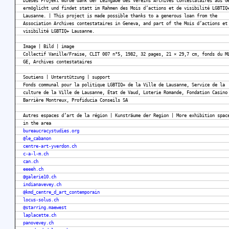
Dieses Projekt wurde dank der Leihgabe des Vereins Archives contestataires aus G
ermöglicht und findet statt im Rahmen des Mois d’actions et de visibilité LGBTIQ
Lausanne. | This project is made possible thanks to a generous loan from the
Association Archives contestataires in Geneva, and part of the Mois d’actions et
visibilité LGBTIQ+ Lausanne.
Image | Bild | image
Collectif Vanille/Fraise, CLIT 007 n°5, 1982, 32 pages, 21 × 29,7 cm, fonds du M
GE, Archives contestataires
Soutiens | Unterstützung | support
Fonds communal pour la politique LGBTIQ+ de la Ville de Lausanne, Service de la
culture de la Ville de Lausanne, État de Vaud, Loterie Romande, Fondation Casino
Barrière Montreux, Profiducia Conseils SA
Autres espaces d’art de la région | Kunsträume der Region | More exhibition spac
in the area
bureaucracystudies.org
@le_cabanon
centre-art-yverdon.ch
c-a-l-m.ch
can.ch
eeeeh.ch
@galerie10.ch
indianavevey.ch
@kmd_centre_d_art_contemporain
locus-solus.ch
@starring.maewest
laplacette.ch
panovevey.ch