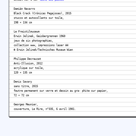
Damián Navarro
Black Crack (Crónicas Pegajosas), 2015
stucco et autocollants sur toile,
198 × 134 cm
Le Freistilmuseum
Erwin Jelinek, Gaisbergrennen 1960
jeux de six photographies,
collection www, impressions laser A4
© Erwin Jelinek/Technisches Museum Wien
Philippe Decrauzat
Anti-Illusion, 2012
acrylique sur toile,
120 × 135 cm
Denis Savary
sans titre, 2015
feutre permanent sur verre et dessin au gra- phite sur papier,
72 × 72 cm
Georges Meunier,
couverture, Le Rire, n°335, 6 avril 1901.