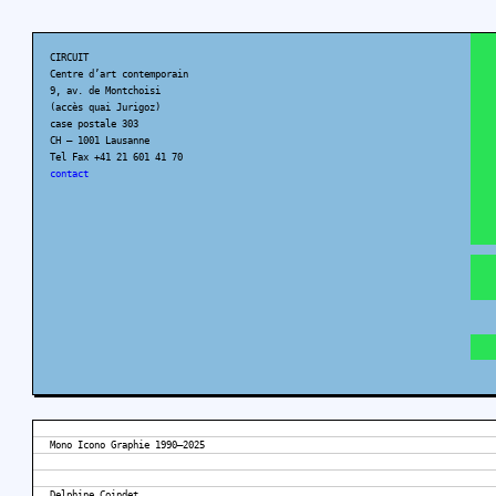
CIRCUIT
Centre d’art contemporain
9, av. de Montchoisi
(accès quai Jurigoz)
case postale 303
CH – 1001 Lausanne
Tel Fax +41 21 601 41 70
contact
Mono Icono Graphie 1990–2025
Delphine Coindet