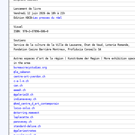
Lancement de livre
Vendredi 12 juin 2026 de 18h à 21h
Edition KBCB–
Les presses du réel
Visuel
ISBN: 978–2–37896–586–0
Soutiens
Service de la culture de la Ville de Lausanne, État de Vaud, Loterie Romande,
Fondation Casino Barrière Montreux, Profiducia Conseils SA
Autres espaces d’art de la région | Kunsträume der Region | More exhibition spac
in the area
bureaucracystudies.org
@le_cabanon
centre-art-yverdon.ch
c-a-l-m.ch
can.ch
eeeeh.ch
@galerie10.ch
indianavevey.ch
@kmd_centre_d_art_contemporain
locus-solus.ch
@starring.maewest
laplacette.ch
panovevey.ch
standard-deluxe.ch
@galeriestrates