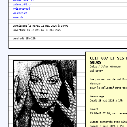
tunneltunnel.ch
valentin61.ch
@visartevaud
vu.chuv.ch
wuka.ch
Vernissage le mardi 12 mai 2026 à 18h00
Ouverture du 12 mai au 13 mai 2026
vendredi 18h-21h
CLIT 007 ET SES 
SŒURS
Julie / Julot Wuhrmann
Val Bovey
Une proposition de Val Bov
Wuhrmann
pour le collectif Mets tes
Vernissage
Jeudi 28 mai 2026 à 17h
Ouvert
29.05–11.07.26, mardi–same
Visite commentée avec Rina
Samedi 6 juin 2026 à 15h