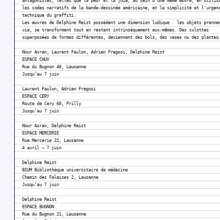
antagonistes, telles que la peur et la joie, au sein d’une même œuvre, en utilis
les codes narratifs de la bande-dessinée américaine, et la simplicité et l'urgen
technique du graffiti.
Les œuvres de Delphine Reist possèdent une dimension ludique : les objets prenne
vie, se transforment tout en restant intrinsèquement eux-mêmes. Des culottes
superposées de formes différentes, deviennent des bols, des vases ou des plantes
Nour Asran, Laurent Faulon, Adrien Fregosi, Delphine Reist
ESPACE CHUV
Rue du Bugnon 46, Lausanne
Jusqu’au 7 juin
Laurent Faulon, Adrien Fregosi
ESPACE CERY
Route de Cery 60, Prilly
Jusqu’au 7 juin
Nour Asran, Delphine Reist
ESPACE MERCERIE
Rue Mercerie 22, Lausanne
4 avril – 7 juin
Delphine Reist
BIUM Bibliothèque universitaire de médecine
Chemin des Falaises 2, Lausanne
Jusqu’au 7 juin
Delphine Reist
ESPACE BUGNON
Rue du Bugnon 21, Lausanne