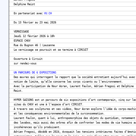
Delphine Reist
En partenariat avec
VU.CH
Du 13 février au 23 mai 2026
VERNISSAGE
Jeudi 12 février 2026 à 18h
ESPACE CHUV
Rue du Bugnon 46 | Lausanne
Le vernissage se poursuit et se termine à CIRCUIT
Ouverture à Circuit
sur rendez-vous
UN PARCOURS DE 6 EXPOSITIONS
Des œuvres qui interrogent le rapport que la société entretient aujourd’hui avec
notion de limite, qu’elle concerne les corps vivants ou l’environnement.
Avec la participation de Nour Asran, Laurent Faulon, Adrien Fregosi et Delphine
Reist.
HYPER SAISONS est un parcours de six expositions d’art contemporain, cinq sur le
sites du CHUV et une à l’espace d’art CIRCUIT.
À travers ses sculptures et ses vidéos, Nour Asran explore l’idée du corps-machi
et les conséquences environnementales de la surconsommation.
Laurent Faulon, quant à lui, anthropomorphise des objets du quotidien, notamment
des lavabos, mais aussi des arbres afin de confronter les modes de vie humains a
incohérences qu’ils produisent.
Adrien Fregosi, décédé en 2024, évoquait les tensions intérieures faites d’émoti