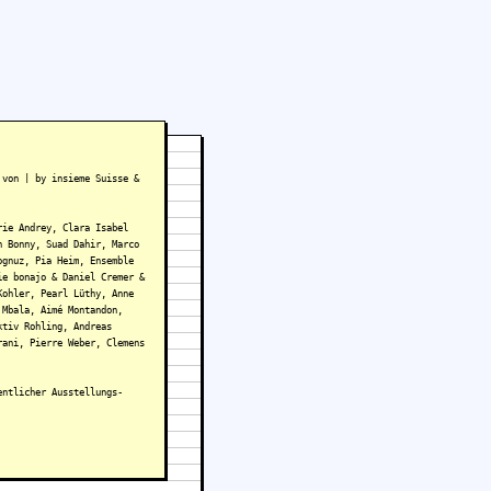
 von | by insieme Suisse &
rie Andrey, Clara Isabel
n Bonny, Suad Dahir, Marco
ognuz, Pia Heim, Ensemble
ie bonajo & Daniel Cremer &
Kohler, Pearl Lüthy, Anne
 Mbala, Aimé Montandon,
ktiv Rohling, Andreas
rani, Pierre Weber, Clemens
entlicher Ausstellungs-