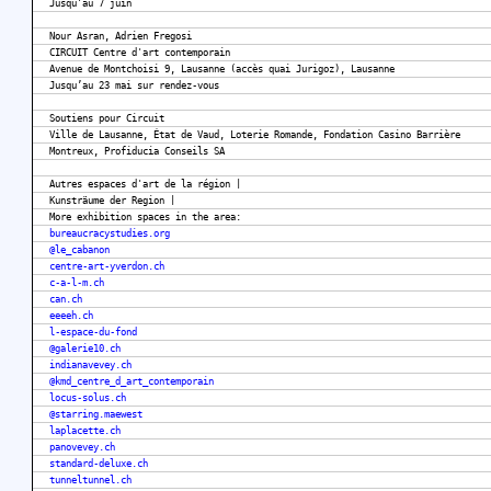
Jusqu’au 7 juin
Nour Asran, Adrien Fregosi
CIRCUIT Centre d'art contemporain
Avenue de Montchoisi 9, Lausanne (accès quai Jurigoz), Lausanne
Jusqu’au 23 mai sur rendez-vous
Soutiens pour Circuit
Ville de Lausanne, État de Vaud, Loterie Romande, Fondation Casino Barrière
Montreux, Profiducia Conseils SA
Autres espaces d'art de la région |
Kunsträume der Region |
More exhibition spaces in the area:
bureaucracystudies.org
@le_cabanon
centre-art-yverdon.ch
c-a-l-m.ch
can.ch
eeeeh.ch
l-espace-du-fond
@galerie10.ch
indianavevey.ch
@kmd_centre_d_art_contemporain
locus-solus.ch
@starring.maewest
laplacette.ch
panovevey.ch
standard-deluxe.ch
tunneltunnel.ch