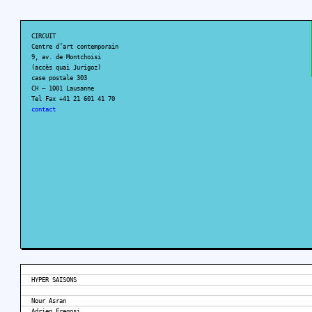
CIRCUIT
Centre d’art contemporain
9, av. de Montchoisi
(accès quai Jurigoz)
case postale 303
CH – 1001 Lausanne
Tel Fax +41 21 601 41 70
contact
HYPER SAISONS
Nour Asran
Adrien Fregosi