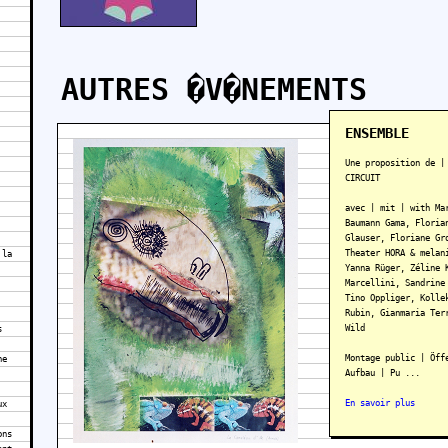
AUTRES �V�NEMENTS
ENSEMBLE
Une proposition de |
CIRCUIT
avec | mit | with Ma
Baumann Gama, Floria
Glauser, Floriane Gr
Theater HORA & melan
 la
Yanna Rüger, Zéline 
Marcellini, Sandrine
Tino Oppliger, Kolle
Rubin, Gianmaria Ter
Wild
s
Montage public | Öff
ne
Aufbau | Pu ...
En savoir plus
ux
ons