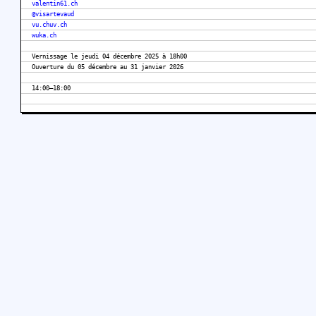
valentin61.ch
@visartevaud
vu.chuv.ch
wuka.ch
Vernissage le jeudi 04 décembre 2025 à 18h00
Ouverture du 05 décembre au 31 janvier 2026
14:00–18:00