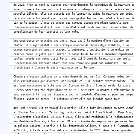
En 2025, Trần se rend au Vietnam pour expérimenter la technique de la peinture s
soie. Formée à la création d’art moderne et contemporain occidental à Auckland, 
Nouvelle-Zélande, elle est attirée par la lenteur qu’exige la peinture sur soie.
Cela contraste fortement avec les marques gestuelles rapides qu’elle trace sur l
lin ou le papier. L’acte de tracer des marques occupe une place centrale dans
l’expressionnisme abstrait, une forme d’affirmation de soi pour les artistes, de
consolidation de leur identité et leur rôle.
Une expérience en entraîne une autre, mais pas à la manière d’une réaction en
chaîne. Il s’agit plutôt d’une critique nuancée de choses déjà établies, d’un
examen minutieux du temps à travers la peinture. L’application d’un enduit de
réserve comme la gutta pour limiter la capacité de la soie à absorber rapidement
couleur prends une temporalité lente, très différente de la peinture sur toile.
L’expressionisme abstrait étant considéré comme une pratique intuitive, Trần
s’intéresse à l’image de soi(e) qui naît de la lenteur.
Chaque profession implique un certain degré de jeu de rôle. Certains rôles sont
plus caricaturaux que d’autres, par exemple celui du peintre expressioniste. Ell
est bien consciente qu’elle joue un rôle—une manière d’être au monde. Le titre
« every water has the right place to be in » peut être un mantra d’affirmation d
soi, servant à la fois de réceptacle pour un corp(u)s d’œuvres et pour des corps
fluides. Avant de sécher, la peinture n’est-elle pas liquide après tout ?
Anh Trần (*1989) vit et travaille à Berlin. Elle a fait des études en arts visue
à l’Unitec Institute of Technology, à Auckland, et à l’Elam School of Fine Arts,
l’université d’Auckland. De 2020 à 2022, elle a été résidente à la Rijksakademie
van Beeldende Kunsten, à Amsterdam. Elle a présenté des expositions personnelles
la galerie Société, à Berlin ; à la Fitzpatrick Gallery, à Paris ; à Plymouth Ro
à Zürich ; à la Galerie Fons Welters, à Amsterdam. En 2024, deux de ses grandes