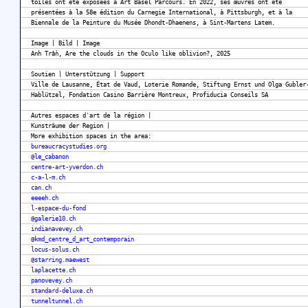
toiles ont été exposées à Art Basel Parcours. En 2022, ses œuvres ont été
présentées à la 58e édition du Carnegie International, à Pittsburgh, et à la
Biennale de la Peinture du Musée Dhondt-Dhaenens, à Sint-Martens Latem.
Image | Bild | Image
Anh Trần, Are the clouds in the Oculo like oblivion?, 2025
Soutien | Unterstützung | Support
Ville de Lausanne, État de Vaud, Loterie Romande, Stiftung Ernst und Olga Gubler
Hablützel, Fondation Casino Barrière Montreux, Profiducia Conseils SA
Autres espaces d'art de la région |
Kunsträume der Region |
More exhibition spaces in the area:
bureaucracystudies.org
@le_cabanon
centre-art-yverdon.ch
c-a-l-m.ch
can.ch
eeeeh.ch
l-espace-du-fond
@galerie10.ch
indianavevey.ch
@kmd_centre_d_art_contemporain
locus-solus.ch
@starring.maewest
laplacette.ch
panovevey.ch
standard-deluxe.ch
tunneltunnel.ch