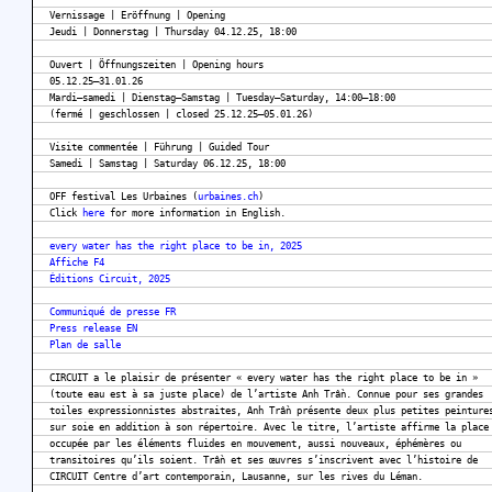
Vernissage | Eröffnung | Opening
Jeudi | Donnerstag | Thursday 04.12.25, 18:00
Ouvert | Öffnungszeiten | Opening hours
05.12.25–31.01.26
Mardi–samedi | Dienstag–Samstag | Tuesday–Saturday, 14:00–18:00
(fermé | geschlossen | closed 25.12.25–05.01.26)
Visite commentée | Führung | Guided Tour
Samedi | Samstag | Saturday 06.12.25, 18:00
OFF festival Les Urbaines (
urbaines.ch
)
Click
here
for more information in English.
every water has the right place to be in, 2025
Affiche F4
Éditions Circuit, 2025
Communiqué de presse FR
Press release EN
Plan de salle
CIRCUIT a le plaisir de présenter « every water has the right place to be in »
(toute eau est à sa juste place) de l’artiste Anh Trần. Connue pour ses grandes
toiles expressionnistes abstraites, Anh Trần présente deux plus petites peinture
sur soie en addition à son répertoire. Avec le titre, l’artiste affirme la place
occupée par les éléments fluides en mouvement, aussi nouveaux, éphémères ou
transitoires qu’ils soient. Trần et ses œuvres s’inscrivent avec l’histoire de
CIRCUIT Centre d’art contemporain, Lausanne, sur les rives du Léman.