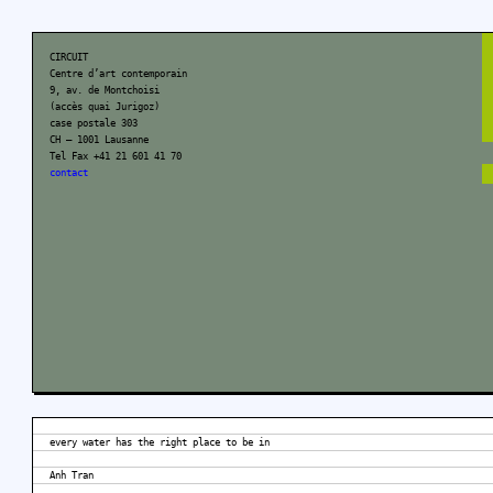
CIRCUIT
Centre d’art contemporain
9, av. de Montchoisi
(accès quai Jurigoz)
case postale 303
CH – 1001 Lausanne
Tel Fax +41 21 601 41 70
contact
every water has the right place to be in
Anh Tran