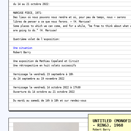
du 14 au 21 octobre 2022:
MARCUSE PIECE, 1971-
Des lieux où nous pouvons nous rendre et où, pour peu de temps, nous « serons
libres de penser a ce que nous ferons. » (H. Marcuse)
Some places to which we can come, and for a while, “be free to think about what 
are going to do.” (H. Marcuse)
Quatrième volet de l'exposition:
Une situation
Robert Barry
Une exposition de Mathieu Copeland et Circuit
Une rétrospective en huit volets successifs
Vernissage le vendredi 23 septembre à 18h
du 24 septembre au 19 novembre 2022
Vernissage le vendredi 14 octobre 2022 à 17h30
Ouverture du 14 octobre au 21 octobre 2022
Du mardi au samedi de 14h à 18h et sur rendez-vous
UNTITLED (MONOFI
- RING), 1968
Robert Barry