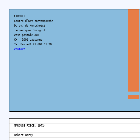
CIRCUIT
Centre d’art contemporain
9, av. de Montchoisi
(accès quai Jurigoz)
case postale 303
CH – 1001 Lausanne
Tel Fax +41 21 601 41 70
contact
MARCUSE PIECE, 1971-
Robert Barry