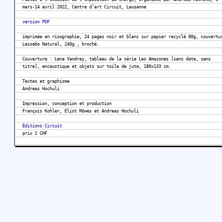
mars-14 avril 2022, Centre d’art Circuit, Lausanne
version PDF
imprimée en risographie, 24 pages noir et blanc sur papier recyclé 80g, couvertu
Lessebo Natural, 240g., broché.
Couverture : Lena Vandrey, tableau de la série Les Amazones [sans date, sans
titre], encaustique et objets sur toile de jute, 180x133 cm.
Textes et graphisme
Andreas Hochuli
Impression, conception et production
François Kohler, Eliot Möwes et Andreas Hochuli
Éditions Circuit
prix 2 CHF