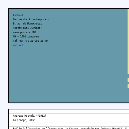
CIRCUIT
Centre d’art contemporain
9, av. de Montchoisi
(accès quai Jurigoz)
case postale 303
CH – 1001 Lausanne
Tel Fax +41 21 601 41 70
contact
Andreas Hochuli (*1982)
La Charge, 2022
Publié à l’occasion de l’exposition La Charge, organisée par Andreas Hochuli, 5