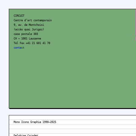
CIRCUIT
Centre d’art contemporain
9, av. de Montchoisi
(accès quai Jurigoz)
case postale 303
CH – 1001 Lausanne
Tel Fax +41 21 601 41 70
contact
Mono Icono Graphie 1990–2025
Delphine Coindet