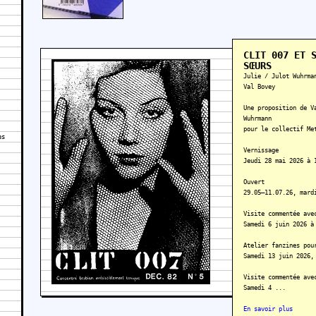
CLIT 007 ET 
SŒURS
Julie / Julot Wuhrma
Val Bovey
Une proposition de V
Wuhrmann
pour le collectif Me
es
Vernissage
Jeudi 28 mai 2026 à 
Ouvert
29.05–11.07.26, mard
Visite commentée ave
Samedi 6 juin 2026 à
Atelier fanzines pou
Samedi 13 juin 2026,
Visite commentée ave
Samedi 4 ...
En savoir plus