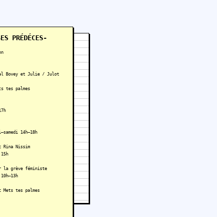
SES PRÉDÉCES-
nn
al Bovey et Julie / Julot
ts tes palmes
17h
i–samedi 14h–18h
c Rina Nissim
 15h
r la grève féministe
 10h–13h
c Mets tes palmes