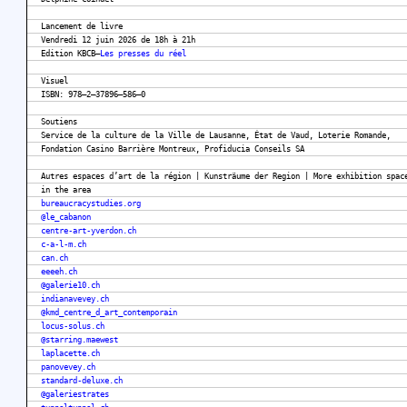
Lancement de livre
Vendredi 12 juin 2026 de 18h à 21h
Edition KBCB–
Les presses du réel
Visuel
ISBN: 978–2–37896–586–0
Soutiens
Service de la culture de la Ville de Lausanne, État de Vaud, Loterie Romande,
Fondation Casino Barrière Montreux, Profiducia Conseils SA
Autres espaces d’art de la région | Kunsträume der Region | More exhibition spac
in the area
bureaucracystudies.org
@le_cabanon
centre-art-yverdon.ch
c-a-l-m.ch
can.ch
eeeeh.ch
@galerie10.ch
indianavevey.ch
@kmd_centre_d_art_contemporain
locus-solus.ch
@starring.maewest
laplacette.ch
panovevey.ch
standard-deluxe.ch
@galeriestrates