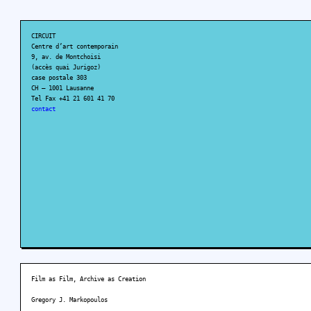
CIRCUIT
Centre d’art contemporain
9, av. de Montchoisi
(accès quai Jurigoz)
case postale 303
CH – 1001 Lausanne
Tel Fax +41 21 601 41 70
contact
Film as Film, Archive as Creation
Gregory J. Markopoulos