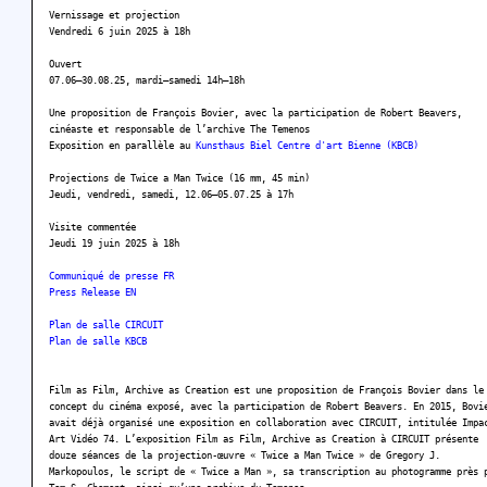
Vernissage et projection
Vendredi 6 juin 2025 à 18h
Ouvert
07.06–30.08.25, mardi–samedi 14h–18h
Une proposition de François Bovier, avec la participation de Robert Beavers,
cinéaste et responsable de l’archive The Temenos
Exposition en parallèle au
Kunsthaus Biel Centre d'art Bienne (KBCB)
Projections de Twice a Man Twice (16 mm, 45 min)
Jeudi, vendredi, samedi, 12.06–05.07.25 à 17h
Visite commentée
Jeudi 19 juin 2025 à 18h
Communiqué de presse FR
Press Release EN
Plan de salle CIRCUIT
Plan de salle KBCB
Film as Film, Archive as Creation est une proposition de François Bovier dans le
concept du cinéma exposé, avec la participation de Robert Beavers. En 2015, Bovi
avait déjà organisé une exposition en collaboration avec CIRCUIT, intitulée Impa
Art Vidéo 74. L’exposition Film as Film, Archive as Creation à CIRCUIT présente
douze séances de la projection-œuvre « Twice a Man Twice » de Gregory J.
Markopoulos, le script de « Twice a Man », sa transcription au photogramme près 