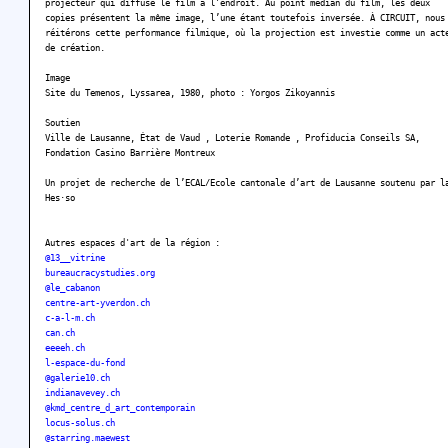
projecteur qui diffuse le film à l’endroit. Au point médian du film, les deux
copies présentent la même image, l’une étant toutefois inversée. À CIRCUIT, nous
réitérons cette performance filmique, où la projection est investie comme un act
de création.
Image
Site du Temenos, Lyssarea, 1980, photo : Yorgos Zikoyannis
Soutien
Ville de Lausanne, État de Vaud , Loterie Romande , Profiducia Conseils SA,
Fondation Casino Barrière Montreux
Un projet de recherche de l’ECAL/Ecole cantonale d’art de Lausanne soutenu par l
Hes·so
Autres espaces d'art de la région :
@13__vitrine
bureaucracystudies.org
@le_cabanon
centre-art-yverdon.ch
c-a-l-m.ch
can.ch
eeeeh.ch
l-espace-du-fond
@galerie10.ch
indianavevey.ch
@kmd_centre_d_art_contemporain
locus-solus.ch
@starring.maewest