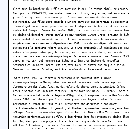
Tom S. Chomont, ainsi qu’une archive du Temenos.
Placé sous la bannière du « film en tant que film », le cinéma absolu de Gregory
Markopoulos (1928–1992), réalisateur américain d’origine grecque, met en scène d
plans fixes qui sont interrompus par l’irruption soudaine de photogrammes
autonomisés. Ses films sont centrés pour une part sur des portraits de personnes
l’investigation de lieux, pour l’autre sur l’adaptation de textes littéraires ou
mythes helléniques. Depuis les années 1940, ses films participent au renouvellem
du cinéma visionnaire. Porte-parole du New American Cinema Group, artisan du fil
expérimental et du cinéma de poésie, il rompt néanmoins avec le mouvement des
coopératives de cinéastes indépendants en 1967, lors de son départ définitif en
Europe avec le cinéaste Robert Beavers. En toute autonomie, il réoriente son œuv
autour d’un projet utopique, le Temenos, conçu comme une archive, un lieu de
travail et de création cinématographique. Sa dernière œuvre épique, Eniaios (194
1990, 80 heures), qui remonte ses films antérieurs et intègre de nouvelles
séquences en un nouvel ordre, est projetée tous les quatre ans en plein air au
Temenos, un lieu en Arcadie, en Grèce, à côté du village natal de son père.
Twice a Man (1963, 45 minutes) correspond à un tournant dans l’œuvre
cinématographique de Markopoulos, instaurant un nouveau mode de montage, qui
alterne entre des plans fixes et des éclats de photogrammes autonomisés (d’une
échelle variable de un à une dizaine). Tourné avec une Bolex H16 Reflex, Twice a
Man est une adaptation de la légende d’Hyppolite, transposée dans le New York de
années 1960. Le film est porté par trois principaux foyers d’identification : le
personnage d’Hyppolite (Paul Kilb), ressuscité par Asclépios ; son amant,
l’artiste-médecin (Albert Torgesen) ; et Phèdre, représentée comme une jeune fem
(Olympia Dukakis) ou une mère âgée (Violet Roditi). Twice a Man Twice constitue 
variation performative sur ce film, s’inscrivant dans le contexte du cinéma élar
En 1966, Markopoulos a projeté côte à côte deux copies de Twice a Man, l’une
défilant à l’endroit, l’autre à l’envers. Le son est maintenu uniquement sur le