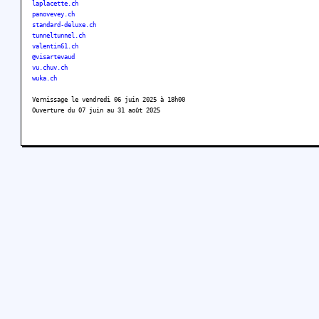
laplacette.ch
panovevey.ch
standard-deluxe.ch
tunneltunnel.ch
valentin61.ch
@visartevaud
vu.chuv.ch
wuka.ch
Vernissage le vendredi 06 juin 2025 à 18h00
Ouverture du 07 juin au 31 août 2025