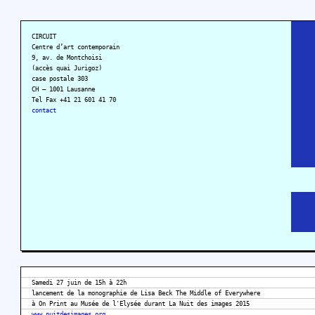
CIRCUIT
Centre d’art contemporain
9, av. de Montchoisi
(accès quai Jurigoz)
case postale 303
CH – 1001 Lausanne
Tel Fax +41 21 601 41 70
contact
Samedi 27 juin de 15h à 22h
lancement de la monographie de Lisa Beck The Middle of Everywhere
à On Print au Musée de l'Elysée durant La Nuit des images 2015
www.nuitdesimages.org