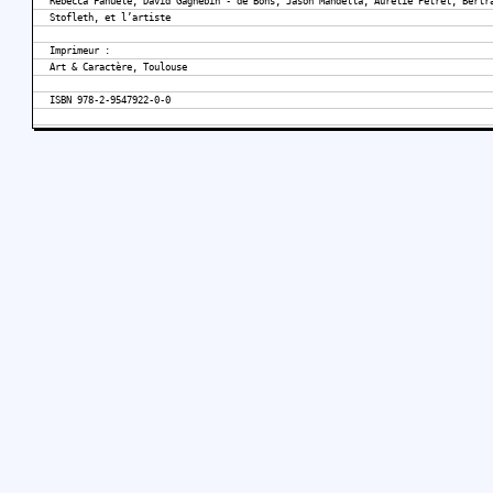
Rebecca Fanuele, David Gagnebin - de Bons, Jason Mandella, Aurélie Pétrel, Bertr
Stofleth, et l’artiste
Imprimeur :
Art & Caractère, Toulouse
ISBN 978-2-9547922-0-0