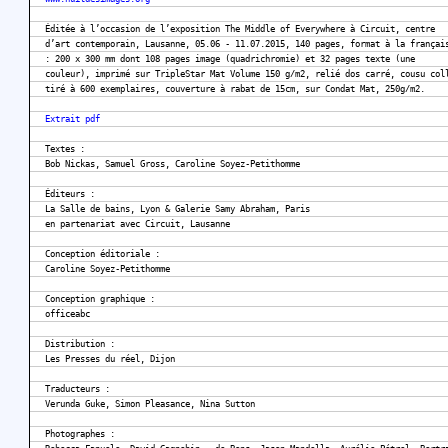
Éditée à l’occasion de l’exposition The Middle of Everywhere à Circuit, centre
d’art contemporain, Lausanne, 05.06 - 11.07.2015, 140 pages, format à la françai
: 200 x 300 mm dont 108 pages image (quadrichromie) et 32 pages texte (une
couleur), imprimé sur TripleStar Mat Volume 150 g/m2, relié dos carré, cousu col
tiré à 600 exemplaires, couverture à rabat de 15cm, sur Condat Mat, 250g/m2.
Extrait pdf
Textes :
Bob Nickas, Samuel Gross, Caroline Soyez-Petithomme
Éditeurs :
La Salle de bains, Lyon & Galerie Samy Abraham, Paris
en partenariat avec Circuit, Lausanne
Conception éditoriale :
Caroline Soyez-Petithomme
Conception graphique :
officeabc
Distribution :
Les Presses du réel, Dijon
Traducteurs :
Verunda Guke, Simon Pleasance, Nina Sutton
Photographes :