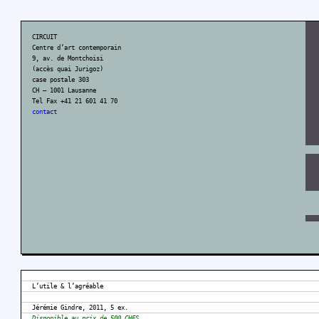
CIRCUIT
Centre d’art contemporain
9, av. de Montchoisi
(accès quai Jurigoz)
case postale 303
CH – 1001 Lausanne
Tel Fax +41 21 601 41 70
contact
L’utile & l’agréable
Jérémie Gindre, 2011, 5 ex.
Disponible au prix de 500 CHFS