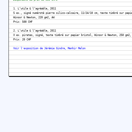
1. L’utile & l’agréable, 2011
5 ex., signé numéroté pierre silico-calcaire, 11/24/10 cm, texte timbré sur papi
Winsor & Newton, 220 gm2, A4
Prix: 500 CHF
2. L’utile & l’agréable, 2011
X ex. pirates, signé, texte timbré sur papier bristol, Winsor & Newton, 250 gm2,
Prix: 20 CHF
Voir l'exposition de Jérémie Gindre, Menhir Melon