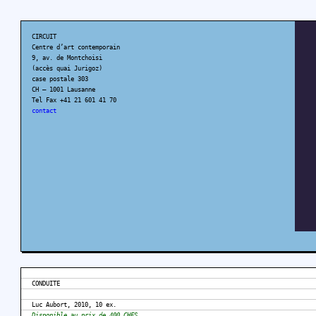
CIRCUIT
Centre d’art contemporain
9, av. de Montchoisi
(accès quai Jurigoz)
case postale 303
CH – 1001 Lausanne
Tel Fax +41 21 601 41 70
contact
CONDUITE
Luc Aubort, 2010, 10 ex.
Disponible au prix de 400 CHFS