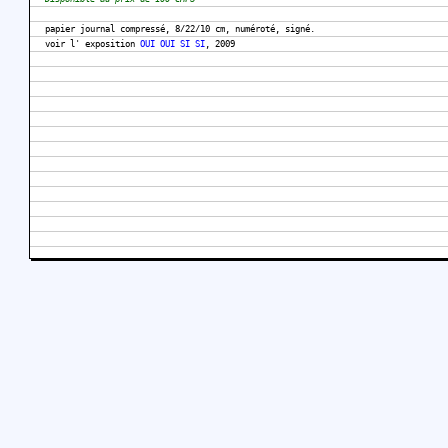
papier journal compressé, 8/22/10 cm, numéroté, signé.
voir l' exposition
OUI OUI SI SI
, 2009