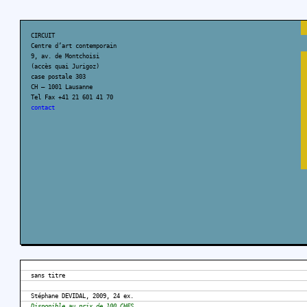
CIRCUIT
Centre d’art contemporain
9, av. de Montchoisi
(accès quai Jurigoz)
case postale 303
CH – 1001 Lausanne
Tel Fax +41 21 601 41 70
contact
sans titre
Stéphane DEVIDAL, 2009, 24 ex.
Disponible au prix de 100 CHFS