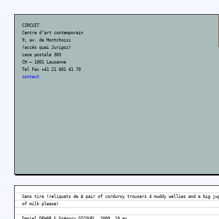
CIRCUIT
Centre d’art contemporain
9, av. de Montchoisi
(accès quai Jurigoz)
case postale 303
CH – 1001 Lausanne
Tel Fax +41 21 601 41 70
contact
Sans tire (reliquats de A pair of corduroy trousers 4 muddy wellies and a big ju
of milk please)
Daniel DEWAR & Grégory GICQUEL, 2009, 10 ex.