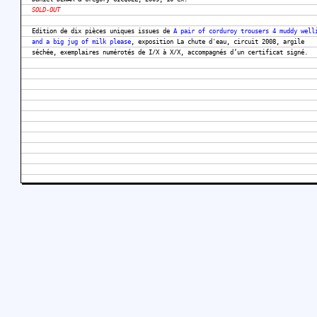
SOLD-OUT
Edition de dix pièces uniques issues de
A pair of corduroy trousers 4 muddy well
and a big jug of milk please
, exposition La chute d'eau, circuit 2008, argile
séchée, exemplaires numérotés de I/X à X/X, accompagnés d’un certificat signé.