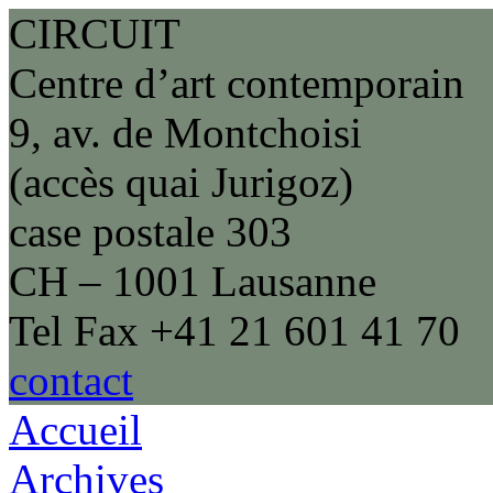
CIRCUIT
Centre d’art contemporain
9, av. de Montchoisi
(accès quai Jurigoz)
case postale 303
CH – 1001 Lausanne
Tel Fax +41 21 601 41 70
contact
Accueil
Archives