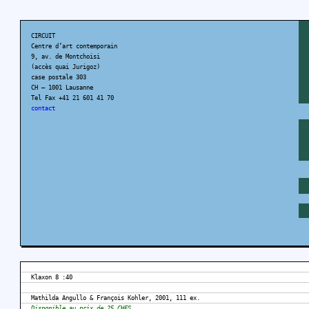
CIRCUIT
Centre d’art contemporain
9, av. de Montchoisi
(accès quai Jurigoz)
case postale 303
CH – 1001 Lausanne
Tel Fax +41 21 601 41 70
contact
Klaxon 8 :40
Mathilda Angullo & François Kohler, 2001, 111 ex.
Disponible au prix de 25 CHFS