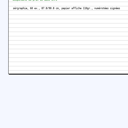
sérgraphie, 60 ex., 87.8/90.8 cm, papier affiche 110gr., numérotées signées