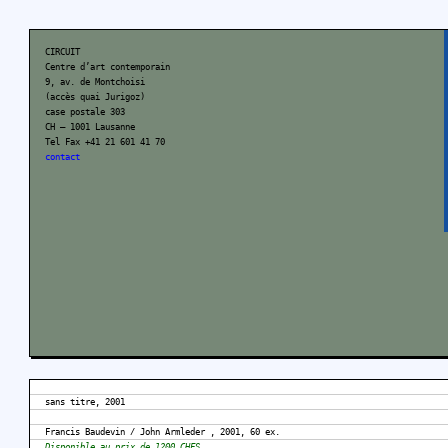
CIRCUIT
Centre d’art contemporain
9, av. de Montchoisi
(accès quai Jurigoz)
case postale 303
CH – 1001 Lausanne
Tel Fax +41 21 601 41 70
contact
sans titre, 2001
Francis Baudevin / John Armleder , 2001, 60 ex.
Disponible au prix de 1200 CHFS