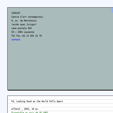
CIRCUIT
Centre d’art contemporain
9, av. de Montchoisi
(accès quai Jurigoz)
case postale 303
CH – 1001 Lausanne
Tel Fax +41 21 601 41 70
contact
F4, Looking Good as the World Falls Apart
alfatih , 2025, 10 ex.
Disponible au prix de 35 CHFS