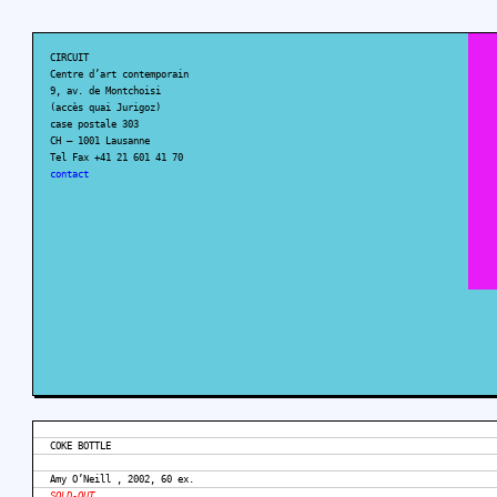
CIRCUIT
Centre d’art contemporain
9, av. de Montchoisi
(accès quai Jurigoz)
case postale 303
CH – 1001 Lausanne
Tel Fax +41 21 601 41 70
contact
COKE BOTTLE
Amy O’Neill , 2002, 60 ex.
SOLD-OUT