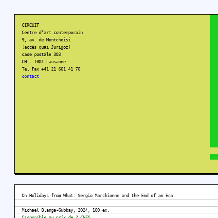
CIRCUIT
Centre d’art contemporain
9, av. de Montchoisi
(accès quai Jurigoz)
case postale 303
CH – 1001 Lausanne
Tel Fax +41 21 601 41 70
contact
On Holidays from What: Sergio Marchionne and the End of an Era
Michael Blanga-Gubbay, 2024, 100 ex.
Disponible au prix de 2 CHFS