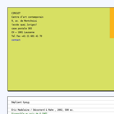
CIRCUIT
Centre d’art contemporain
9, av. de Montchoisi
(accès quai Jurigoz)
case postale 303
CH – 1001 Lausanne
Tel Fax +41 21 601 41 70
contact
Dépliant Gymyg
Eric Madeleine / Décosterd & Rahm , 2002, 500 ex.
Disponible au prix de 0 CHFS