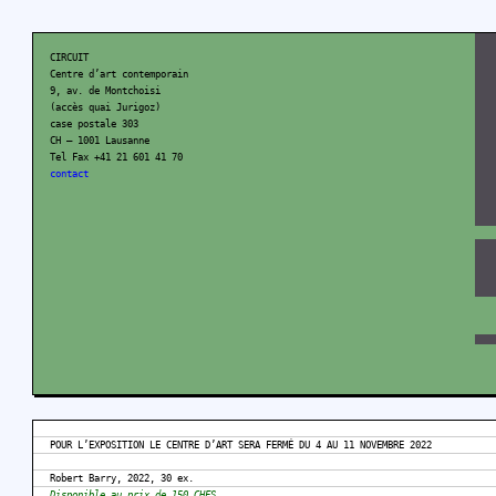
CIRCUIT
Centre d’art contemporain
9, av. de Montchoisi
(accès quai Jurigoz)
case postale 303
CH – 1001 Lausanne
Tel Fax +41 21 601 41 70
contact
POUR L’EXPOSITION LE CENTRE D’ART SERA FERMÉ DU 4 AU 11 NOVEMBRE 2022
Robert Barry, 2022, 30 ex.
Disponible au prix de 150 CHFS