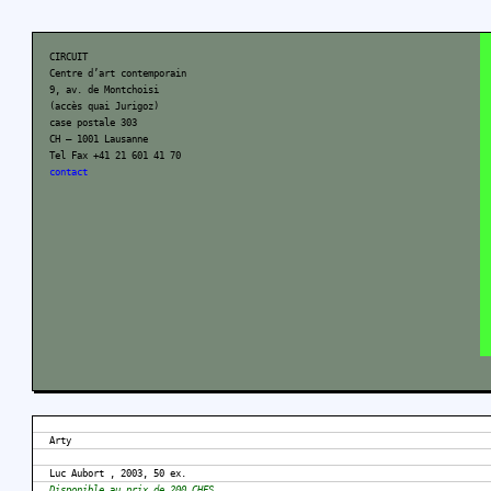
CIRCUIT
Centre d’art contemporain
9, av. de Montchoisi
(accès quai Jurigoz)
case postale 303
CH – 1001 Lausanne
Tel Fax +41 21 601 41 70
contact
Arty
Luc Aubort , 2003, 50 ex.
Disponible au prix de 200 CHFS