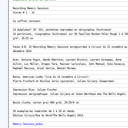
Recording Memory Sessions
Scores # 1 - 14
Ce coffret contient:
14 dubplates* 10" 33t, pochettes imprimées en sérigraphie (bichromie).
14 partitions, risographie (bichromie) sur 50 feuilles Munken Polar Rough 1.4 15
g/m², 25/25 cm.
Faces A-B: 13 Recording Memory Sessions enregistrées à Circuit du 15 novembre au
décembre 2014
Avec: Antoine Kogut, Wanda Obertova, Laurent Bruttin, Laurent Estoppey, Anne
Gillot, Luc Müller, Dragos Tara, Rainier Lericolais, John Menoud, Kiko Esseiva,
Raphaël Raccuia, Ariel Garcia, Benoît Moreau.
Bonus: American Limbo (live du 14 novembre à Circuit):
Pierre Fruchard et Nicolas Jorio (guitares), Julien Sirjacq (diaporama).
Impression Riso: Julien Fischer
Impression sérigraphique: Julien Sirjacq et Simon Bernheim aka The Bells Angels
Boite cloche, carton gris 900 g/m2, 29/29/8 cm.
20 exemplaires numérotés de 1 à 20 et datés.
Édition Circuit/Rue du Nord/The Bells Angels 2014.
Memory Sessions_audio