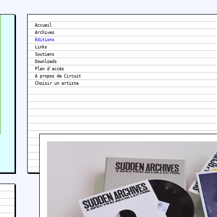
Accueil
Archives
Editions
Links
Soutiens
Downloads
Plan d'accès
A propos de Circuit