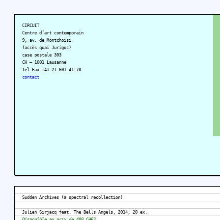
CIRCUIT
Centre d’art contemporain
9, av. de Montchoisi
(accès quai Jurigoz)
case postale 303
CH – 1001 Lausanne
Tel Fax +41 21 601 41 70
contact
Sudden Archives (a spectral recollection)
Julien Sirjacq feat. The Bells Angels, 2014, 20 ex.
Disponible au prix de 400 CHFS