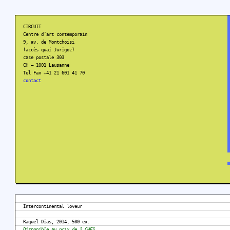
CIRCUIT
Centre d’art contemporain
9, av. de Montchoisi
(accès quai Jurigoz)
case postale 303
CH – 1001 Lausanne
Tel Fax +41 21 601 41 70
contact
Intercontinental loveur
Raquel Dias, 2014, 500 ex.
Disponible au prix de 2 CHFS