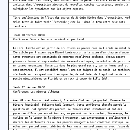
contextualisent ces formes, leur construisent un passé. Les conférences et lectu
incluses dans l'exposition ajoutent de nouvelles couches historiques, tendant à
multiplier les hypothèses sur les objets exposés.
Titre emblématique de l’état des œuvres de Jérémie Gindre dans l’exposition, Men
Melon tente de faire tenir l’ensemble juste là : dans le trou entre deux mots
familiers.
Jeudi 10 février 18h30
Conférence: Vous allez voir un résultat pas banal.
Le Coral Castle est un jardin de sculptures en pierre créé en Floride au début d
XXe siècle par l'excentrique Edward Leedskalnin, à la suite d'un chagrin d'amour
Cette structure est constituée de nombreux mégalithes sculptés, chacun pesant
plusieurs tonnes et représentant des monuments antiques, du mobilier de jardin o
un cosmos romantique. Construit dans le plus grand secret, par un homme seul et
sans machines, il est considéré comme l'une des énigmes de ce monde. La conféren
s'attarde sur les questions d'antigravité, de solitude, de l'application de la
pensée nietzschéenne en Floride et du rock sirupeux de Billy Idol.
Jeudi 17 février 18h30
Conférence: Les pierres allégées
Avec Olivier Bosson (réalisateur), Alexandre Chollier (géographe), Emmanuelle
Pireyre (écrivain), Fabienne Radi (auteur). Cette conférence-chorale aborde la
question de l'allégement des pierres, au travers d'un inventaire allant des
pyramides d'Euseigne aux météorites, en passant par le ricochet, Stonehenge, le
curling ou le lancer de la pierre d'Unspunnen. Les intervenants s'appliqueront à
décrire les différents cas où les pierres dérogent à leur condition statique, où
elles sont partiellement libérées de leur masse, naturellement ou avec l'aide de