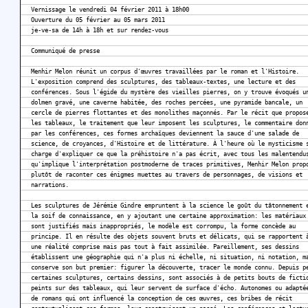
Vernissage le vendredi 04 février 2011 à 18h00
Ouverture du 05 février au 05 mars 2011
je-ve-sa de 14h à 18h et sur rendez-vous
Communiqué de presse
Menhir Melon réunit un corpus d'œuvres travaillées par le roman et l'Histoire.
L'exposition comprend des sculptures, des tableaux-textes, une lecture et des
conférences. Sous l'égide du mystère des vieilles pierres, on y trouve évoqués u
dolmen gravé, une caverne habitée, des roches percées, une pyramide bancale, un
cercle de pierres flottantes et des monolithes maçonnés. Par le récit que propos
les tableaux, le traitement que leur imposent les sculptures, le commentaire don
par les conférences, ces formes archaïques deviennent la sauce d'une salade de
science, de croyances, d'Histoire et de littérature. À l'heure où le mysticisme 
charge d'expliquer ce que la préhistoire n'a pas écrit, avec tous les malentendu
qu'implique l'interprétation postmoderne de traces primitives, Menhir Melon prop
plutôt de raconter ces énigmes muettes au travers de personnages, de visions et
narrations.
Les sculptures de Jérémie Gindre empruntent à la science le goût du tâtonnement 
la soif de connaissance, en y ajoutant une certaine approximation: les matériaux
sont justifiés mais inappropriés, le modèle est corrompu, la forme concède au
principe. Il en résulte des objets souvent bruts et délicats, qui se rapportent 
une réalité comprise mais pas tout à fait assimilée. Pareillement, ses dessins
établissent une géographie qui n'a plus ni échelle, ni situation, ni notation, m
conserve son but premier: figurer la découverte, tracer le monde connu. Depuis p
certaines sculptures, certains dessins, sont associés à de petits bouts de ficti
peints sur des tableaux, qui leur servent de surface d'écho. Autonomes ou adapté
de romans qui ont influencé la conception de ces œuvres, ces bribes de récit