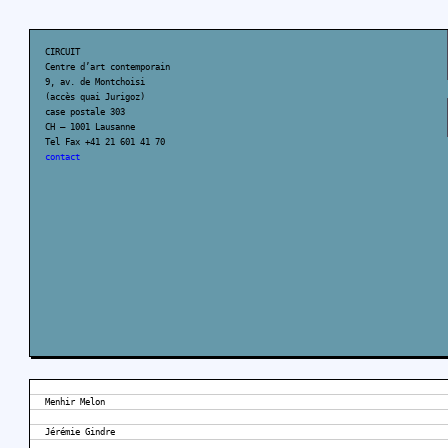
CIRCUIT
Centre d’art contemporain
9, av. de Montchoisi
(accès quai Jurigoz)
case postale 303
CH – 1001 Lausanne
Tel Fax +41 21 601 41 70
contact
Menhir Melon
Jérémie Gindre