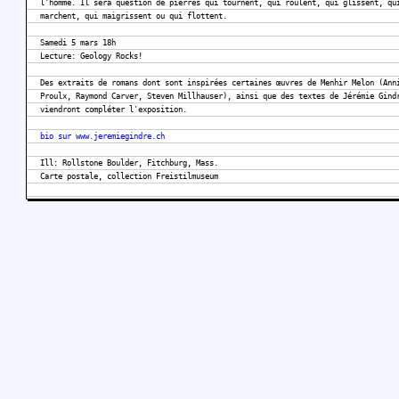
l'homme. Il sera question de pierres qui tournent, qui roulent, qui glissent, qu
marchent, qui maigrissent ou qui flottent.
Samedi 5 mars 18h
Lecture: Geology Rocks!
Des extraits de romans dont sont inspirées certaines œuvres de Menhir Melon (Ann
Proulx, Raymond Carver, Steven Millhauser), ainsi que des textes de Jérémie Gind
viendront compléter l'exposition.
bio sur www.jeremiegindre.ch
Ill: Rollstone Boulder, Fitchburg, Mass.
Carte postale, collection Freistilmuseum