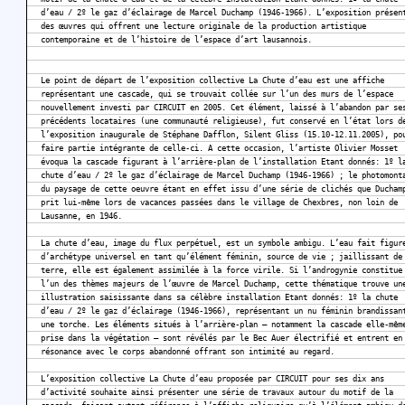
d’eau / 2º le gaz d’éclairage de Marcel Duchamp (1946-1966). L’exposition présen
des œuvres qui offrent une lecture originale de la production artistique
contemporaine et de l’histoire de l’espace d’art lausannois.
Le point de départ de l’exposition collective La Chute d’eau est une affiche
représentant une cascade, qui se trouvait collée sur l’un des murs de l’espace
nouvellement investi par CIRCUIT en 2005. Cet élément, laissé à l’abandon par se
précédents locataires (une communauté religieuse), fut conservé en l’état lors d
l’exposition inaugurale de Stéphane Dafflon, Silent Gliss (15.10-12.11.2005), po
faire partie intégrante de celle-ci. A cette occasion, l’artiste Olivier Mosset
évoqua la cascade figurant à l’arrière-plan de l’installation Etant donnés: 1º l
chute d’eau / 2º le gaz d’éclairage de Marcel Duchamp (1946-1966) ; le photomont
du paysage de cette oeuvre étant en effet issu d’une série de clichés que Ducham
prit lui-même lors de vacances passées dans le village de Chexbres, non loin de
Lausanne, en 1946.
La chute d’eau, image du flux perpétuel, est un symbole ambigu. L’eau fait figur
d’archétype universel en tant qu’élément féminin, source de vie ; jaillissant de
terre, elle est également assimilée à la force virile. Si l’androgynie constitue
l’un des thèmes majeurs de l’œuvre de Marcel Duchamp, cette thématique trouve un
illustration saisissante dans sa célèbre installation Etant donnés: 1º la chute
d’eau / 2º le gaz d’éclairage (1946-1966), représentant un nu féminin brandissan
une torche. Les éléments situés à l’arrière-plan – notamment la cascade elle-mêm
prise dans la végétation – sont révélés par le Bec Auer électrifié et entrent en
résonance avec le corps abandonné offrant son intimité au regard.
L’exposition collective La Chute d’eau proposée par CIRCUIT pour ses dix ans
d’activité souhaite ainsi présenter une série de travaux autour du motif de la