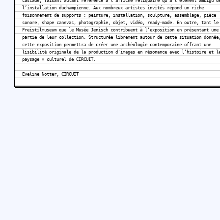
cascade, faisant autant référence à l’affiche reliquaire qu’à l’élément ambigu d
l’installation duchampienne. Aux nombreux artistes invités répond un riche
foisonnement de supports : peinture, installation, sculpture, assemblage, pièce
sonore, shape canevas, photographie, objet, vidéo, ready-made. En outre, tant le
Freistilmuseum que le Musée Jenisch contribuent à l’exposition en présentant une
partie de leur collection. Structurée librement autour de cette situation donnée
cette exposition permettra de créer une archéologie contemporaine offrant une
lisibilité originale de la production d'images en résonance avec l’histoire et l
paysage » culturel de CIRCUIT.
Eveline Notter, CIRCUIT