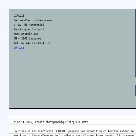
CIRCUIT
Centre d’art contemporain
9, av. de Montchoisi
(accès quai Jurigoz)
case postale 303
CH – 1001 Lausanne
Tel Fax +41 21 601 41 70
contact
circuit 2005, crédit photographique Virginie Otth
Pour ses 10 ans d’activité, CIRCUIT propose une exposition collective autour du
motif de la Chute d’eau et de la célèbre installation Etant donnés: 1º la chute