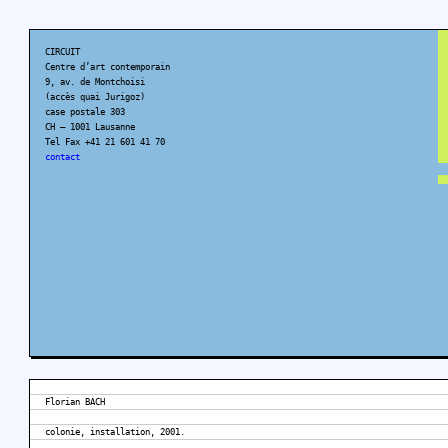
CIRCUIT
Centre d’art contemporain
9, av. de Montchoisi
(accès quai Jurigoz)
case postale 303
CH – 1001 Lausanne
Tel Fax +41 21 601 41 70
contact
Florian BACH
colonie, installation, 2001.