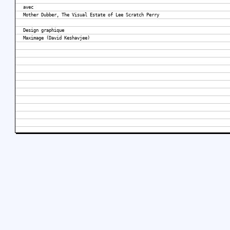
avec
Mother Dubber, The Visual Estate of Lee Scratch Perry
Design graphique
Maximage (David Keshavjee)