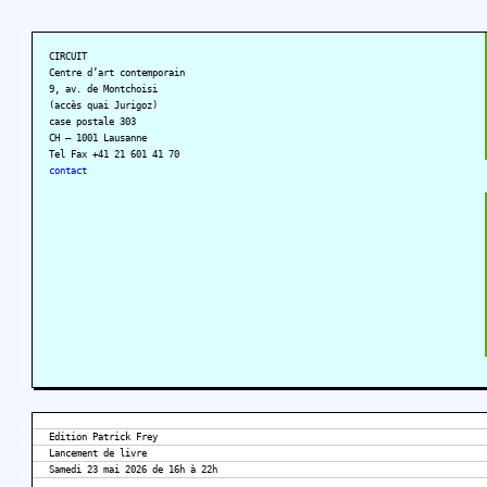
CIRCUIT
Centre d’art contemporain
9, av. de Montchoisi
(accès quai Jurigoz)
case postale 303
CH – 1001 Lausanne
Tel Fax +41 21 601 41 70
contact
Edition Patrick Frey
Lancement de livre
Samedi 23 mai 2026 de 16h à 22h