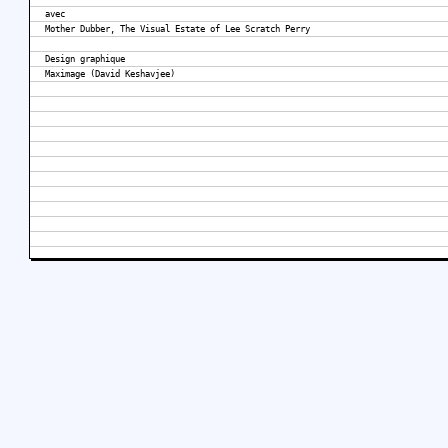
avec
Mother Dubber, The Visual Estate of Lee Scratch Perry
Design graphique
Maximage (David Keshavjee)