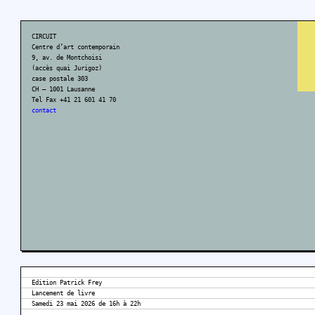
CIRCUIT
Centre d’art contemporain
9, av. de Montchoisi
(accès quai Jurigoz)
case postale 303
CH – 1001 Lausanne
Tel Fax +41 21 601 41 70
contact
Edition Patrick Frey
Lancement de livre
Samedi 23 mai 2026 de 16h à 22h