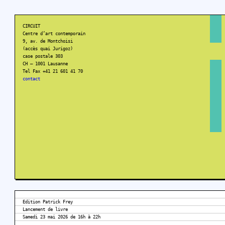
CIRCUIT
Centre d’art contemporain
9, av. de Montchoisi
(accès quai Jurigoz)
case postale 303
CH – 1001 Lausanne
Tel Fax +41 21 601 41 70
contact
Edition Patrick Frey
Lancement de livre
Samedi 23 mai 2026 de 16h à 22h