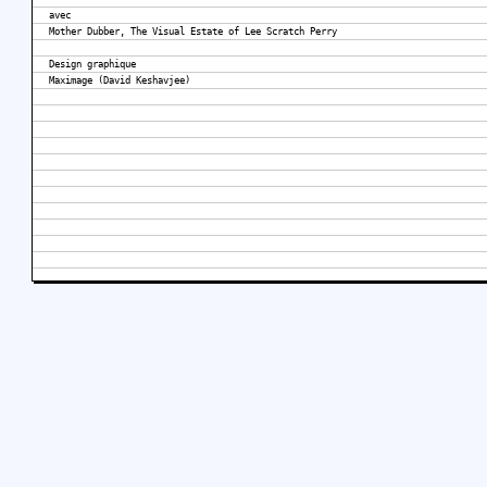
avec
Mother Dubber, The Visual Estate of Lee Scratch Perry
Design graphique
Maximage (David Keshavjee)