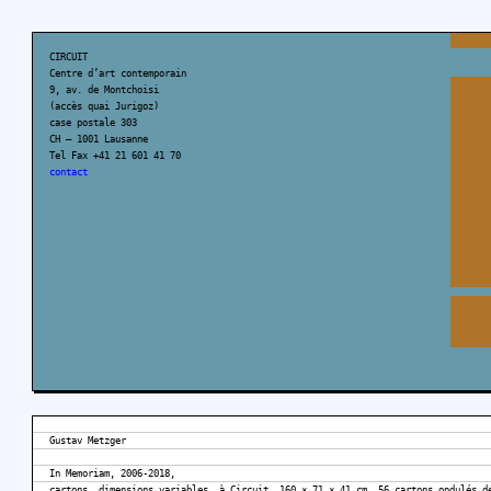
CIRCUIT
Centre d’art contemporain
9, av. de Montchoisi
(accès quai Jurigoz)
case postale 303
CH – 1001 Lausanne
Tel Fax +41 21 601 41 70
contact
Gustav Metzger
In Memoriam, 2006-2018,
cartons, dimensions variables, à Circuit, 160 × 71 × 41 cm, 56 cartons ondulés d