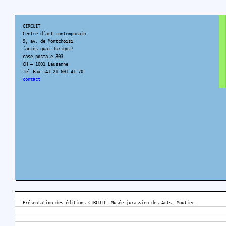
CIRCUIT
Centre d’art contemporain
9, av. de Montchoisi
(accès quai Jurigoz)
case postale 303
CH – 1001 Lausanne
Tel Fax +41 21 601 41 70
contact
Présentation des éditions CIRCUIT, Musée jurassien des Arts, Moutier.