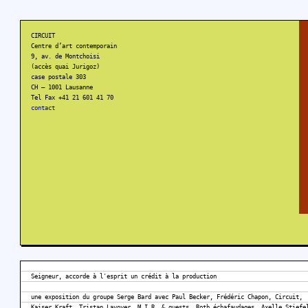
CIRCUIT
Centre d’art contemporain
9, av. de Montchoisi
(accès quai Jurigoz)
case postale 303
CH – 1001 Lausanne
Tel Fax +41 21 601 41 70
contact
Seigneur, accorde à l'esprit un crédit à la production
une exposition du groupe Serge Bard avec Paul Becker, Frédéric Chapon, Circuit,
Kaiser Kraft, Tristan Lavoyer, M.I.R. & guests, Roth échafaudages, Axelle Stiefe