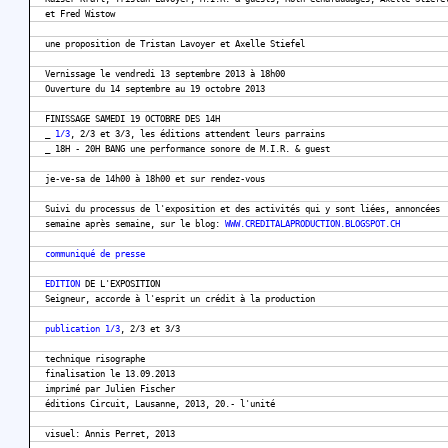
et Fred Wistow
une proposition de Tristan Lavoyer et Axelle Stiefel
Vernissage le vendredi 13 septembre 2013 à 18h00
Ouverture du 14 septembre au 19 octobre 2013
FINISSAGE SAMEDI 19 OCTOBRE DES 14H
_
1/3
, 2/3 et 3/3, les éditions attendent leurs parrains
_ 18H - 20H BANG une performance sonore de M.I.R. & guest
je-ve-sa de 14h00 à 18h00 et sur rendez-vous
Suivi du processus de l'exposition et des activités qui y sont liées, annoncées
semaine après semaine, sur le blog:
WWW.CREDITALAPRODUCTION.BLOGSPOT.CH
communiqué de presse
EDITION
DE L'EXPOSITION
Seigneur, accorde à l'esprit un crédit à la production
publication 1/3
, 2/3 et 3/3
technique risographe
finalisation le 13.09.2013
imprimé par Julien Fischer
éditions Circuit, Lausanne, 2013, 20.- l'unité
visuel: Annis Perret, 2013