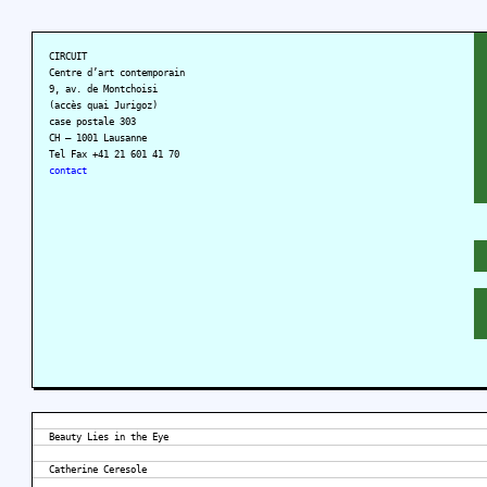
CIRCUIT
Centre d’art contemporain
9, av. de Montchoisi
(accès quai Jurigoz)
case postale 303
CH – 1001 Lausanne
Tel Fax +41 21 601 41 70
contact
Beauty Lies in the Eye
Catherine Ceresole