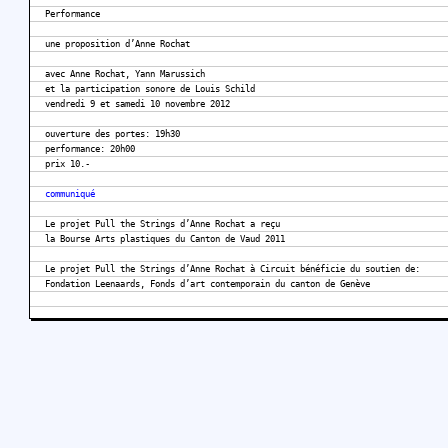
Performance
une proposition d’Anne Rochat
avec Anne Rochat, Yann Marussich
et la participation sonore de Louis Schild
vendredi 9 et samedi 10 novembre 2012
ouverture des portes: 19h30
performance: 20h00
prix 10.-
communiqué
Le projet Pull the Strings d’Anne Rochat a reçu
la Bourse Arts plastiques du Canton de Vaud 2011
Le projet Pull the Strings d’Anne Rochat à Circuit bénéficie du soutien de:
Fondation Leenaards, Fonds d’art contemporain du canton de Genève