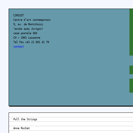
CIRCUIT
Centre d’art contemporain
9, av. de Montchoisi
(accès quai Jurigoz)
case postale 303
CH – 1001 Lausanne
Tel Fax +41 21 601 41 70
contact
Pull the Strings
Anne Rochat