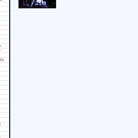
e
r
els
E