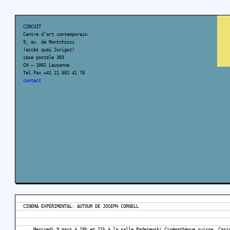
CIRCUIT
Centre d’art contemporain
9, av. de Montchoisi
(accès quai Jurigoz)
case postale 303
CH – 1001 Lausanne
Tel Fax +41 21 601 41 70
contact
CINÉMA EXPÉRIMENTAL: AUTOUR DE JOSEPH CORNELL
Mercredi 9 mars à 18h et 21h à la salle Paderewski Cinémathèque suisse, Casi