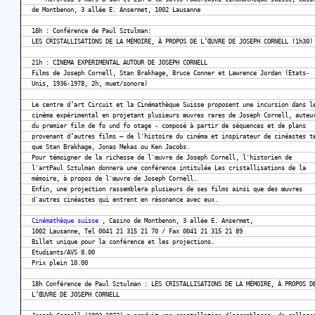
de Montbenon, 3 allée E. Ansermet, 1002 Lausanne
18h : Conférence de Paul Sztulman:
LES CRISTALLISATIONS DE LA MÉMOIRE, À PROPOS DE L’ŒUVRE DE JOSEPH CORNELL (1h30)
21h : CINEMA EXPERIMENTAL AUTOUR DE JOSEPH CORNELL
Films de Joseph Cornell, Stan Brakhage, Bruce Conner et Lawrence Jordan (Etats-
Unis, 1936-1978, 2h, muet/sonore)
Le centre d’art Circuit et la Cinémathèque Suisse proposent une incursion dans l
cinéma expérimental en projetant plusieurs œuvres rares de Joseph Cornell, auteu
du premier film de fo und fo otage - composé à partir de séquences et de plans
provenant d’autres films – de l'histoire du cinéma et inspirateur de cinéastes t
que Stan Brakhage, Jonas Mekas ou Ken Jacobs.
Pour témoigner de la richesse de l'œuvre de Joseph Cornell, l'historien de
l'artPaul Sztulman donnera une conférence intitulée Les cristallisations de la
mémoire, à propos de l'œuvre de Joseph Cornell.
Enfin, une projection rassemblera plusieurs de ses films ainsi que des œuvres
d'autres cinéastes qui entrent en résonance avec eux.
Cinémathèque suisse
, Casino de Montbenon, 3 allée E. Ansermet,
1002 Lausanne, Tel 0041 21 315 21 70 / Fax 0041 21 315 21 89
Billet unique pour la conférence et les projections.
Etudiants/AVS 8.00
Prix plein 10.00
18h Conférence de Paul Sztulman : LES CRISTALLISATIONS DE LA MÉMOIRE, À PROPOS D
L’ŒUVRE DE JOSEPH CORNELL