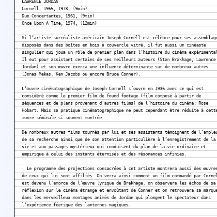
LAWRENCE JORDAN
Cornell, 1965, 1978, (9min)
Duo Concertantes, 1961, (9min)
Once Upon A Time, 1974, (12min)
Si l’artiste surréaliste américain Joseph Cornell est célèbre pour ses assemblag
disposés dans des boîtes en bois à couvercle vitré, il fut aussi un cinéaste
singulier qui joua un rôle de premier plan dans l’histoire du cinéma expériment
Il eut pour assistant certains de ses meilleurs auteurs (Stan Brakhage, Lawrence
Jordan) et son œuvre exerça une influence déterminante sur de nombreux autres
(Jonas Mekas, Ken Jacobs ou encore Bruce Conner).
L’œuvre cinématographique de Joseph Cornell s’ouvre en 1936 avec ce qui est
considéré comme le premier film de found footage (film composé à partir de
séquences et de plans provenant d'autres films) de l’histoire du cinéma: Rose
Hobart. Mais sa pratique cinématographique ne peut cependant être réduite à cett
œuvre séminale si souvent montrée.
De nombreux autres films tournés par lui et ses assistants témoignent de l’ample
de sa recherche ainsi que de son attention particulière à l’enregistrement de la
vie et aux passages mystérieux qui conduisent du plan de la vie ordinaire et
empirique à celui des instants éternisés et des résonances infinies.
Le programme des projections consacrées à cet artiste montrera aussi des œuvre
de ceux qui lui sont affiliés. On verra ainsi comment un film commandé par Corne
est devenu l’amorce de l’œuvre lyrique de Brakhage, on observera les échos de sa
réflexion sur le cinéma étrange et envoûtant de Conner et on retrouvera sa marqu
dans les merveilleux montages animés de Jordan qui plongent le spectateur dans
l’expérience féerique des lanternes magiques.