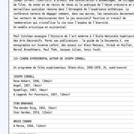
Joseph Cornell (1903-1972) a produit une constellation d’assemblages, de collage
de films, de notes et de récits de rêves où la poétique de l’objet ordinaire et 
merveilleux quotidien résonne dans l’étrangeté de l’expérience esthétique. La
conférence tentera de dégager comment, dans ses œuvres, les sensations deviennen
les vecteurs de réminiscences dont le jeu associatif favorise un travail de
remémoration qui cristallise la vie sous l’espèce de l’éternité.
Un modèle artistique et existentiel.
Paul Sztulman enseigne l’Histoire de l’art moderne à l’École Nationale Supérieur
des Arts Décoratifs. Parmi ses publications : le guide de la Documenta X, une
monographie sur Suzanne Lafont, des essais sur Alain Resnais, Straub et Huillet,
Marcel Broodthaers, Paul Thek, Jacques Julien, Sonic Youth.
21h CINEMA EXPERIMENTAL AUTOUR DE JOSEPH CORNELL
Un programme de films expérimentaux (Etats-Unis, 1936-1978, 2h, muet/sonore)
JOSEPH CORNELL
Rose Hobart, 1936, (19min)
Angel, 1957, (3min)
Nymphligt, 1957, (8min)
A Legends for Fountains, 1957, (16min)
STAN BRAKHAGE
The Wonder Ring, 1955, (5min)
Star Garden, 1974, (21min)
BRUCE CONNER
A Movie, 1958, (12min)