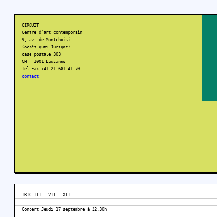
CIRCUIT
Centre d’art contemporain
9, av. de Montchoisi
(accès quai Jurigoz)
case postale 303
CH – 1001 Lausanne
Tel Fax +41 21 601 41 70
contact
TRIO III - VII - XII
Concert Jeudi 17 septembre à 22.30h