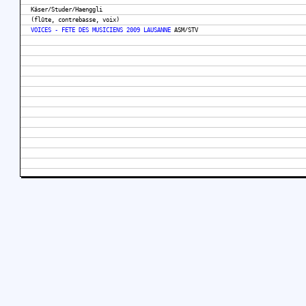
Käser/Studer/Haenggli
(flûte, contrebasse, voix)
VOICES - FETE DES MUSICIENS 2009 LAUSANNE
ASM/STV