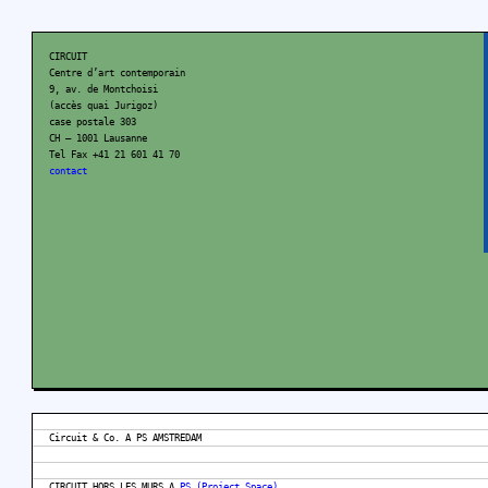
CIRCUIT
Centre d’art contemporain
9, av. de Montchoisi
(accès quai Jurigoz)
case postale 303
CH – 1001 Lausanne
Tel Fax +41 21 601 41 70
contact
Circuit & Co. A PS AMSTREDAM
CIRCUIT HORS LES MURS A
PS (Project Space)