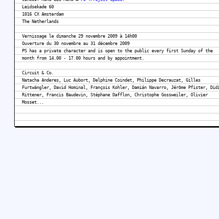
Leidsekade 60
1016 CX Amsterdam
The Netherlands
Vernissage le dimanche 29 novembre 2009 à 14h00
Ouverture du 30 novembre au 31 décembre 2009
PS has a private character and is open to the public every first Sunday of the
month from 14.00 - 17.00 hours and by appointment.
Circuit & Co.
Natacha Anderes, Luc Aubort, Delphine Coindet, Philippe Decrauzat, Gilles
Furtwängler, David Hominal, François Kohler, Damián Navarro, Jérôme Pfister, Did
Rittener, Francis Baudevin, Stéphane Dafflon, Christophe Gossweiler, Olivier
Mosset...