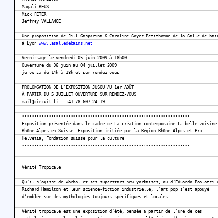
Magali REUS
Mick PETER
Jeffrey VALLANCE
Une proposition de Jill Gasparina & Caroline Soyez-Petithomme de la Salle de bai
à Lyon
www.lasalledebains.net
Vernissage le vendredi 05 juin 2009 à 18h00
Ouverture du 06 juin au 04 juillet 2009
je-ve-sa de 14h à 18h et sur rendez-vous
PROLONGATION DE L'EXPOSITION JUSQU'AU 1er AOÛT
À PARTIR DU 5 JUILLET OUVERTURE SUR RENDEZ-VOUS
mail@circuit.li _ +41 78 607 24 19
•••••••••••••••••••••••••••••••••••••••••••••••••••••••••••••••••••••
Exposition présentée dans le cadre de La création contemporaine La belle voisine
Rhône-Alpes en Suisse. Exposition initiée par la Région Rhône-Alpes et Pro
Helvetia, Fondation suisse pour la culture
•••••••••••••••••••••••••••••••••••••••••••••••••••••••••••••••••••••
Vérité Tropicale
Qu’il s’agisse de Warhol et ses superstars new-yorkaises, ou d’Eduardo Paolozzi 
Richard Hamilton et leur science-fiction industrielle, l’art pop s’est appuyé
d’emblée sur des mythologies toujours spécifiques et locales.
Vérité tropicale est une exposition d’été, pensée à partir de l’une de ces