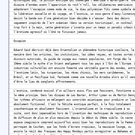
mythologies pop, la pulsion exotique qui submergea l’Amérique d’après-guerre. Un
dizaine d’années avant l’apparition du rock’n’roll, les célibataires américains
adoptèrent l’escapism comme mode de vie, le dieu polynésien Tiki comme symbole d
la libération sexuelle et du voyage, et l’exotica, un sous-genre d’easy-listenin
devint la bande-son d’une génération bien décidée à s’amuser. Dans des décors
vaguement inspirés de l’art océanien (dans sa version touristique), un cocktail
trop fort à la main, cette génération s’inventa pour un temps un paradis urbain 
l’érotisme agressif où l’été ne finissait jamais.
Escapism
Edward Said décrivit déjà dans Orientalism un phénomène historique similaire, la
manière dont les artistes, les institutions, les idées reçues, et toutes sortes 
discours autorisés, du guide de voyage aux romans populaires, ont forgé dès le
19ème siècle le mythe d’un Orient amalgamant tous les pays à l’Est de l’Europe. 
industries culturelles ont ensuite fomenté une véritable guerre des mondes, entr
l’exotisme latin, les turqueries, les rêves chinois, les mers caribéennes, le
Brésil, et un Pacifique Sud, fantasmé comme une nouvelle Arcadie alors qu’il ven
d’être le lieu de sanglants affrontements.
L’exotica, condensé musical d’un ailleurs aussi flou que fascinant, fonctionne s
le même principe. Dans les disques de Les Baxter, Arthur Lyman ou de Martin Denn
les rythmes africains se mélangent aux sonorités asiatiques pour produire un lie
absolument fictionnel. C’est le fétiche exotique parfait, à la fois totalement
inauthentique et absolument fascinant. L’orientalisme et le tropicalisme à sa
suite, sont donc impensables hors de l’invention des techniques de reproduction 
de diffusion de plus en plus massives depuis le début du 19ème siècle. Ce vaste
espace imaginaire comprend aujourd’hui aussi bien les reproductions de la Femme 
perroquet de Courbet, que les fonds d’écrans tropicaux, la mauvaise lounge, ou
encore le récit des frasques des Happy Mondays partis enregistrer au Bahamas et