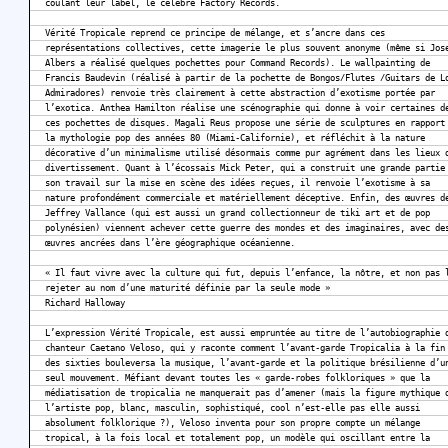
coulant leur label, le célèbre Factory Records.
Vérité Tropicale reprend ce principe de mélange, et s’ancre dans ces
représentations collectives, cette imagerie le plus souvent anonyme (même si Jos
Albers a réalisé quelques pochettes pour Command Records). Le wallpainting de
Francis Baudevin (réalisé à partir de la pochette de Bongos/Flutes /Guitars de L
Admiradores) renvoie très clairement à cette abstraction d’exotisme portée par
l’exotica. Anthea Hamilton réalise une scénographie qui donne à voir certaines d
ces pochettes de disques. Magali Reus propose une série de sculptures en rapport
la mythologie pop des années 80 (Miami-Californie), et réfléchit à la nature
décorative d’un minimalisme utilisé désormais comme pur agrément dans les lieux 
divertissement. Quant à l’écossais Mick Peter, qui a construit une grande partie
son travail sur la mise en scène des idées reçues, il renvoie l’exotisme à sa
nature profondément commerciale et matériellement déceptive. Enfin, des œuvres d
Jeffrey Vallance (qui est aussi un grand collectionneur de tiki art et de pop
polynésien) viennent achever cette guerre des mondes et des imaginaires, avec de
œuvres ancrées dans l’ère géographique océanienne.
« Il faut vivre avec la culture qui fut, depuis l’enfance, la nôtre, et non pas 
rejeter au nom d’une maturité définie par la seule mode »
Richard Halloway
L’expression Vérité Tropicale, est aussi empruntée au titre de l’autobiographie 
chanteur Caetano Veloso, qui y raconte comment l’avant-garde Tropicalia à la fin
des sixties bouleversa la musique, l’avant-garde et la politique brésilienne d’u
seul mouvement. Méfiant devant toutes les « garde-robes folkloriques » que la
médiatisation de tropicalia ne manquerait pas d’amener (mais la figure mythique 
l’artiste pop, blanc, masculin, sophistiqué, cool n’est-elle pas elle aussi
absolument folklorique ?), Veloso inventa pour son propre compte un mélange
tropical, à la fois local et totalement pop, un modèle qui oscillant entre la