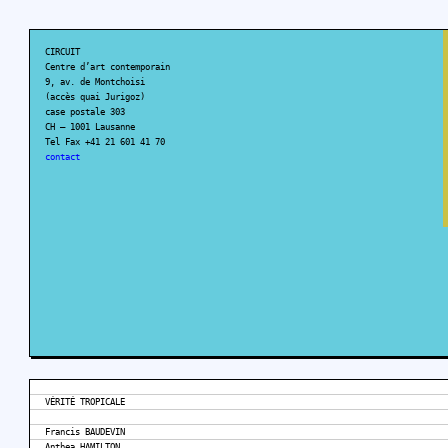
CIRCUIT
Centre d’art contemporain
9, av. de Montchoisi
(accès quai Jurigoz)
case postale 303
CH – 1001 Lausanne
Tel Fax +41 21 601 41 70
contact
VÉRITÉ TROPICALE
Francis BAUDEVIN
Anthea HAMILTON