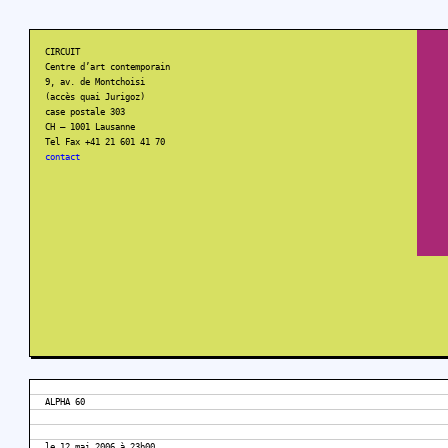
CIRCUIT
Centre d’art contemporain
9, av. de Montchoisi
(accès quai Jurigoz)
case postale 303
CH – 1001 Lausanne
Tel Fax +41 21 601 41 70
contact
ALPHA 60
le 12 mai 2006 à 23h00