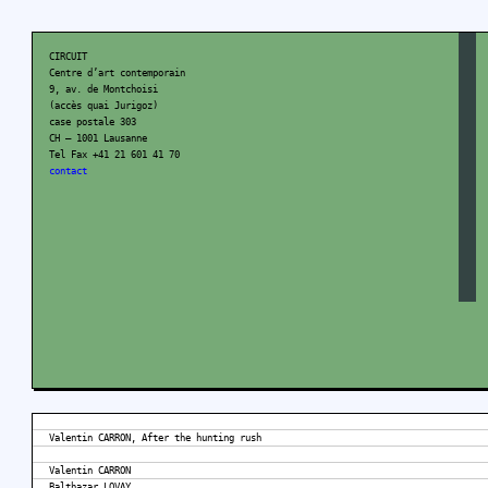
CIRCUIT
Centre d’art contemporain
9, av. de Montchoisi
(accès quai Jurigoz)
case postale 303
CH – 1001 Lausanne
Tel Fax +41 21 601 41 70
contact
Valentin CARRON, After the hunting rush
Valentin CARRON
Balthazar LOVAY