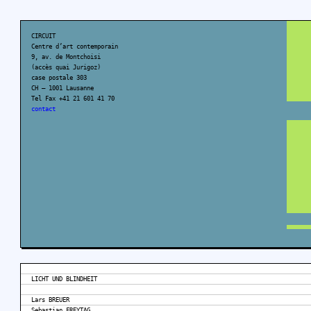
CIRCUIT
Centre d’art contemporain
9, av. de Montchoisi
(accès quai Jurigoz)
case postale 303
CH – 1001 Lausanne
Tel Fax +41 21 601 41 70
contact
LICHT UND BLINDHEIT
Lars BREUER
Sebastian FREYTAG