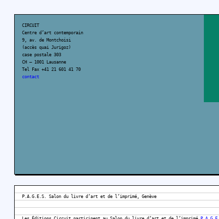
CIRCUIT
Centre d’art contemporain
9, av. de Montchoisi
(accès quai Jurigoz)
case postale 303
CH – 1001 Lausanne
Tel Fax +41 21 601 41 70
contact
P.A.G.E.S. Salon du livre d’art et de l’imprimé, Genève
Les Éditions Circuit participent au Salon du livre d’art et de l’imprimé
P.A.G.E