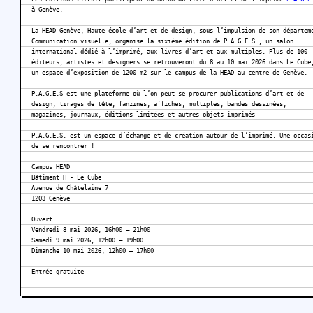
à Genève.
La HEAD–Genève, Haute école d’art et de design, sous l’impulsion de son départem
Communication visuelle, organise la sixième édition de P.A.G.E.S., un salon
international dédié à l’imprimé, aux livres d’art et aux multiples. Plus de 100
éditeurs, artistes et designers se retrouveront du 8 au 10 mai 2026 dans Le Cube
un espace d’exposition de 1200 m2 sur le campus de la HEAD au centre de Genève.
P.A.G.E.S est une plateforme où l’on peut se procurer publications d’art et de
design, tirages de tête, fanzines, affiches, multiples, bandes dessinées,
magazines, journaux, éditions limitées et autres objets imprimés
P.A.G.E.S. est un espace d’échange et de création autour de l’imprimé. Une occas
de se rencontrer !
Campus HEAD
Bâtiment H - Le Cube
Avenue de Châtelaine 7
1203 Genève
Ouvert
Vendredi 8 mai 2026, 16h00 – 21h00
Samedi 9 mai 2026, 12h00 – 19h00
Dimanche 10 mai 2026, 12h00 – 17h00
Entrée gratuite