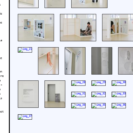
s
és
es
le
et
on
vre
a
 «
n
s
is
est