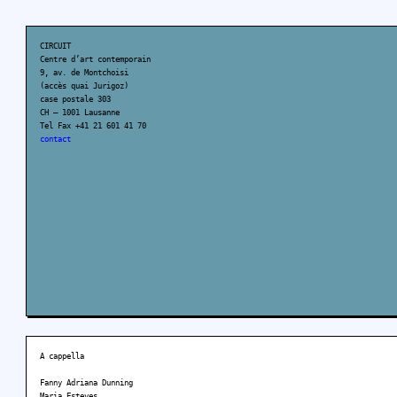
CIRCUIT
Centre d’art contemporain
9, av. de Montchoisi
(accès quai Jurigoz)
case postale 303
CH – 1001 Lausanne
Tel Fax +41 21 601 41 70
contact
A cappella
Fanny Adriana Dunning
Maria Esteves