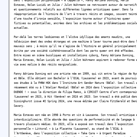
Dans l’exposition polyphonique « A cappella », Fanny Adriana Dunning, Maria
Esteves, Nolan Lucidi et Julie / Julot Wuhrmann se retrouvent autour de narratif
et questionnements relatifs aux différentes lignées artistiques queer. Dans la
réappropriation de l’histoire de l’art à travers récits et images, souvent teint
d’une touche d’ironie sensible, l’exposition tourne autour d’histoires queer
fictives ou potentielles, ancrées dans les archives et les problématiques social
actuelles.
Par-delà les terres lesbiennes et l’alcôve idyllique des amants maudits, une
télévision émet des ondes étranges et une machine à laver tourne peut-être dans 
mauvais sens ; à moins qu’il ne s’agisse de l’Histoire en général principalement
écrite par une société cishétérosexuelle dont les parts queer ont été effacées.
Entre mises en scène bucoliques et installations cyborg, Fanny Adriana Dunning,
Maria Esteves, Nolan Lucidi et Julie / Julot Wuhrmann aspirent à redonner forme 
vie avec malice à des récits marginalisés.
Fanny Adriana Dunning est une artiste née en 1999, qui vit entre la région de Ny
et Bâle. Elle obtient son Bachelor à l’ECAL (Lausanne) en 2023, avant de poursui
ses études à la FHNW HGK dans l’Institute Art Gender Nature (Bâle). Son travail 
récemment été vu à l’Atelier Mondial (Bâle) en 2024 dans l’exposition collective
DUENDE ! » sous la direction de Filipa Ramos, à CIRCUIT Centre d’art contemporai
(Lausanne) en 2023, à Hit (Genève) en 2024 et 2023. Son travail a été publié dan
Sissinghurst issue #2 Spring 2024, une revue éditée par Claire FitzGerald et Den
Savary.
Maria Esteves est née en 1998 à Porto et vit à Lausanne. Son travail artistique 
interdisciplinaire. Elle aborde des questions de performativité et de langage à
travers plusieurs médias. En 2023, elle a exposé son travail dans l’exposition
personnelle « Littoral » à La Placette (Lausanne), au stand de l’ECAL à
l’ArtGenève, dans l’exposition collective « Take Care » à Urgent Paradise