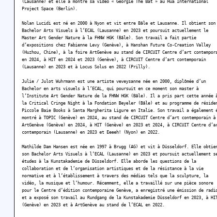
(Lausanne) et elle a montré sa vidéo « Georgie The Bat » au Hua International
Project Space (Berlin).
Nolan Lucidi est né en 2000 à Nyon et vit entre Bâle et Lausanne. Il obtient son
Bachelor Arts Visuels à l’ECAL (Lausanne) en 2023 et poursuit actuellement le
Master Art Gender Nature à la FHNW HGK (Bâle). Son travail a fait partie
d’expositions chez Fabienne Levy (Genève), à Hanshan Future Co-Creation Valley
(Huzhou, Chine), à la foire ArtGenève au stand de CIRCUIT Centre d’art contempor
en 2024, à HIT en 2024 et 2023 (Genève), à CIRCUIT Centre d’art contemporain
(Lausanne) en 2023 et à Locus Solus en 2022 (Prilly).
Julie / Julot Wuhrmann est une artiste veveysanne née en 2000, diplômée d’un
Bachelor en arts visuels à l’ECAL, qui poursuit en ce moment son master à
l’Institute Art Gender Nature de la FHNW HGK (Bâle). Il a pris part cette année 
la Critical Cringe Night à la Fondation Beyeler (Bâle) et au programme de réside
Piccole Baie Books à Santa Margherita Ligure en Italie. Son travail a également 
montré à TOPIC (Genève) en 2024, au stand de CIRCUIT Centre d’art contemporain à
ArtGenève (Genève) en 2024, à HIT (Genève) en 2023 et 2024, à CIRCUIT Centre d’a
contemporain (Lausanne) en 2023 et Eeeeh! (Nyon) en 2022.
Mathilde Dam Hansen est née en 1997 à Brugg (AG) et vit à Düsseldorf. Elle obtie
son Bachelor Arts Visuels à l’ECAL (Lausanne) en 2023 et poursuit actuellement s
études à la Kunstakademie de Düsseldorf. Elle aborde les questions de la
collaboration et de l’organisation artistiques et de la résistance à la vie
normative et à l’établissement à travers des médias tels que la sculpture, la
vidéo, la musique et l’humour. Récemment, elle a travaillé sur une pièce sonore
pour le Centre d’édition contemporaine Genève, a enregistré une émission de radi
et a exposé son travail au Rundgang de la Kunstakademie Düsseldorf en 2023, à HI
(Genève) en 2023 et à ArtGenève au stand de l’ECAL en 2022.