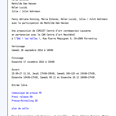
Mathilde Dam Hansen
Nolan Lucidi
Julie / Julot Wuhrmann
Fanny Adriana Dunning, Maria Esteves, Nolan Lucidi, Julie / Julot Wuhrmann
avec la participation de Mathilde Dam Hansen
Une proposition de CIRCUIT Centre d’art contemporain Lausanne
en partenariat avec le CAN Centre d’art Neuchâtel
à l’
EAC ( les halles )
, Rue Pierre Péquignat 9, CH–2900 Porrentruy
Vernissage
Samedi 28 septembre 2024 à 18h00
Finissage
Dimanche 17 novembre 2024 à 15h00
Ouvert
29.09–17.11.24, Jeudi 17h30–19h30, Samedi 10h–12h et 13h30–17h30,
Dimanche 13h30–17h30, Samedi 09.11 et Dimanche 10.11 10h00–17h30
Entrée libre
Communiqué de presse FR
Press release EN
Presse-Mitteilung DE
plan de salle